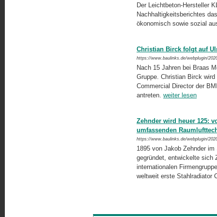
Der Leichtbeton-Hersteller 
Nachhaltigkeitsberichtes das
ökonomisch sowie sozial ausg
Christian Birck folgt auf U
https://www.baulinks.de/webplugin/202
Nach 15 Jahren bei Braas Mo
Gruppe. Christian Birck wird
Commercial Director der BMI
antreten.
weiter lesen
Zehnder wird heuer 125: v
umfassenden Raumlufttec
https://www.baulinks.de/webplugin/202
1895 von Jakob Zehnder im 
gegründet, entwickelte sich
internationalen Firmengrupp
weltweit erste Stahlradiator