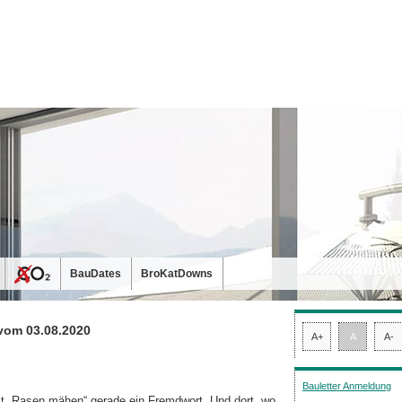
BauDates
BroKatDowns
vom 03.08.2020
A+
A
A-
Bauletter Anmeldung
t „Rasen mähen“ gerade ein Fremdwort. Und dort, wo