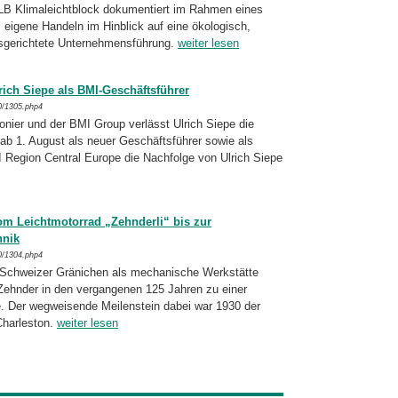
KLB Klimaleichtblock dokumentiert im Rah­men eines
 eigene Handeln im Hinblick auf eine ökologisch,
erichtete Unter­neh­mens­füh­rung.
weiter lesen
lrich Siepe als BMI-Geschäftsführer
0/1305.php4
nier und der BMI Group verlässt Ulrich Siepe die
 ab 1. August als neuer Geschäfts­führer sowie als
 Region Central Europe die Nachfolge von Ulrich Siepe
om Leichtmotorrad „Zehnderli“ bis zur
hnik
0/1304.php4
Schweizer Gränichen als mechanische Werk­stät­te
 Zehnder in den vergangenen 125 Jahren zu einer
e. Der wegweisende Meilenstein dabei war 1930 der
 Charleston.
weiter lesen