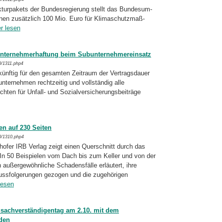
urpakets der Bundesregierung stellt das Bun­des­um­
en zusätzlich 100 Mio. Euro für Klima­schutz­maß­
er lesen
unternehmerhaftung beim Subunternehmereinsatz
0/1311.php4
nftig für den gesamten Zeitraum der Vertragsdauer
nternehmen rechtzeitig und vollständig alle
hten für Unfall- und Sozial­ver­si­che­rungs­beiträge
en auf 230 Seiten
0/1310.php4
fer IRB Verlag zeigt einen Querschnitt durch das
In 50 Beispielen vom Dach bis zum Keller und von der
außergewöhnliche Schadensfälle erläutert, ihre
ussfolgerungen gezogen und die zugehörigen
lesen
ausachverständigentag am 2.10. mit dem
den