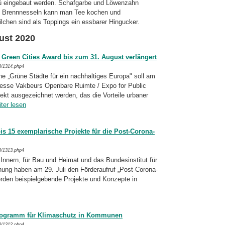
nü eingebaut werden. Schafgarbe und Löwenzahn
us Brennnesseln kann man Tee kochen und
chen sind als Toppings ein essbarer Hingucker.
ust 2020
reen Cities Award bis zum 31. August verlängert
0/1314.php4
„Grüne Städte für ein nachhaltiges Euro­pa" soll am
esse Vakbeurs Openbare Ruim­te / Expo for Public
kt ausgezeichnet wer­den, das die Vorteile urbaner
iter lesen
s 15 exemplarische Projekte für die Post-Corona-
0/1313.php4
nern, für Bau und Heimat und das Bun­des­institut für
ng haben am 29. Juli den För­der­auf­ruf „Post-Corona-
rden bei­spiel­ge­bende Projekte und Konzepte in
programm für Klimaschutz in Kommunen
0/1312.php4