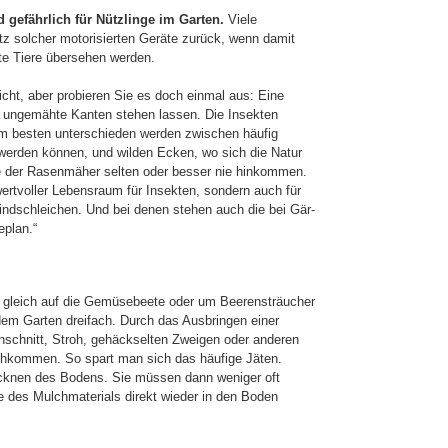
gefährlich für Nützlinge im Garten.
Viele
tz solcher motorisierten Geräte zurück, wenn damit
te Tiere übersehen werden.
leicht, aber probieren Sie es doch einmal aus: Eine
r ungemähte Kanten stehen lassen. Die Insekten
m besten unter­schie­den werden zwischen häufig
 werden können, und wilden Ecken, wo sich die Natur
lte der Rasenmäher selten oder besser nie hinkommen.
wertvoller Lebensraum für Insekten, sondern auch für
indschleichen. Und bei denen stehen auch die bei Gär­
plan.“
al gleich auf die Gemüsebeete oder um Beerensträucher
dem Garten dreifach. Durch das Ausbringen einer
nschnitt, Stroh, gehäckselten Zweigen oder anderen
ch­kom­men. So spart man sich das häufige Jäten.
knen des Bodens. Sie müssen dann weniger oft
e des Mulchmaterials direkt wieder in den Boden