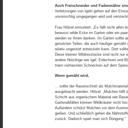
Auch Freischneider und Fadenmäher sind 
Verletzungen von Igeln gehen auf den Einsa
unvorsichtig umgegangen wird und versteck
Frau Hölzel ermuntert: „Es fällt nicht allen 
bewusst wilde Ecke im Garten oder ein paa
werden es Ihnen danken. Im Garten sollte a
genutzten Teilen, die auch häufiger gemäht
relativ ungestört entwickeln kann. Dort sol
Diese kleinen Wildnisstücke sind nicht nur 
andere Nützlinge wie Igel, Eidechsen und Bl
tnern verhassten Schnecken auf dem Speise
Wenn gemäht wird,
... sollte der Rasenschnitt als Mulchmateri
ausgebracht werden. Hölzel: „Mulchen hilft 
Schicht aus organischem Material wie Rase
Gartenabfällen können Wildkräuter nicht ho
Außerdem schützt Mulchen vor dem Austroc
gießen. Und schließlich gehen die Nährstoff
zurück. Dadurch spart man sich Düngung.“