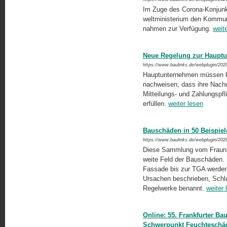
Im Zuge des Corona-Konjunkt
welt­ministerium den Kommun
nahmen zur Verfügung.
weit
Neue Regelung zur Haupt
https://www.baulinks.de/webplugin/202
Hauptunternehmen müssen kü
nachweisen, dass ihre Nachu
Mitteilungs- und Zahlungspflic
erfüllen.
weiter lesen
Bauschäden in 50 Beispiel
https://www.baulinks.de/webplugin/202
Diese Sammlung vom Fraunho
weite Feld der Bauschäden. 
Fassade bis zur TGA werden 
Ursachen beschrieben, Schl
Regelwerke benannt.
weiter 
Online: 55. Frankfurter B
Schwerpunkt Feuchteschä