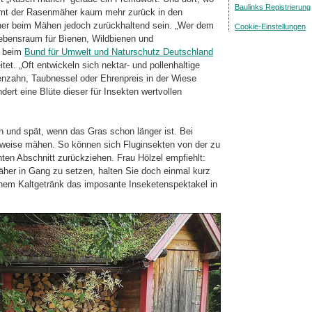
Baulinks Registrierung
kommt der Rasenmäher kaum mehr zurück in den
ner beim Mähen jedoch zurückhaltend sein. „Wer dem
Cookie-Einstellungen
Lebensraum für Bienen, Wildbienen und
ie beim
Bund für Umwelt und Naturschutz Deutschland
tet. „Oft entwickeln sich nektar- und pollenhaltige
nzahn, Taubnessel oder Ehrenpreis in der Wiese
ert eine Blüte dieser für Insekten wertvollen
en und spät, wenn das Gras schon länger ist. Bei
eise mähen. So können sich Flug­in­sek­ten von der zu
en Abschnitt zurückziehen. Frau Hölzel empfiehlt:
her in Gang zu setzen, halten Sie doch einmal kurz
inem Kaltgetränk das imposante Inseketenspektakel in