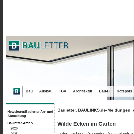
Bau
Ausbau
TGA
Architektur
Bau-IT
Hotspots
Bauletter, BAULINKS.de-Meldungen, 
Newsletter/Bauletter An- und
Abmeldung
Wilde Ecken im Garten
Bauletter-Archiv
2026
In den trockenen Gegenden Deutschlands is
2025