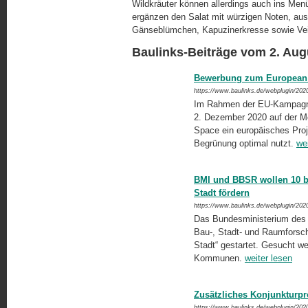
Wildkräuter können allerdings auch ins Me
ergänzen den Salat mit würzigen Noten, a
Gänseblümchen, Kapuzinerkresse sowie Veil
Baulinks-Beiträge vom 2. Aug
Bewerbung zum European G
https://www.baulinks.de/webplugin/202
Im Rahmen der EU-Kampagne 
2. Dezember 2020 auf der M
Space ein europäisches Proje
Begrünung optimal nutzt.
we
BMI und BBSR wollen 10 bi
Stadt fördern
https://www.baulinks.de/webplugin/202
Das Bundesministerium des In
Bau-, Stadt- und Raumforschu
Stadt“ gestartet. Gesucht we
Kommunen.
weiter lesen
Zusätzliches Konjunktur
https://www.baulinks.de/webplugin/202