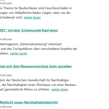
0/1309.php4
es Thema für Baufachleute sind Feuchte­schä­den in
ngen von Haftpflichtschäden zeigen, dass sie die
 Schadenart sind.
weiter lesen
021“ mit dem Schwerpunkt Kauf eines
0/1308.php4
bermagazins „Denkmalsanierung“ infor­miert
 und das Fachpublikum über ver­schie­dene Aspekte der
bilien.
weiter lesen
dmet sich dem Ressourcenschutz beim gezielten
0/1307.php4
tem der Deutschen Gesellschaft für Nach­hal­ti­ges
 die Nachhaltigkeit eines Rückbaus vor einer Neubau-
uf ganzheitliche Weise zu erhöhen.
weiter lesen
fentlicht neuen Nachhaltigkeitsbericht
0/1306.php4