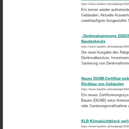
https://www.baulinks.de/webplugin/202
Ein immer wieder auftretend
Gebäuden. Aktuelle Auswertu
zweithäufigste festgestellte
„Denkmalsanierung 2020/2
Baudenkmals
https://www.baulinks.de/webplugin/202
Die neue Ausgabe des Ratge
Denkmalbesitzer, Investoren
Sanierung von Denkmalimmo
Neues DGNB-Zertifikat wi
Rückbau von Gebäuden
https://www.baulinks.de/webplugin/202
Ein neues Zertifizierungssys
Bauen (DGNB) setzt Anreize,
oder Sanierungsmaßnahme a
KLB Klimaleichtblock veröf
https://www.baulinks.de/webplugin/202