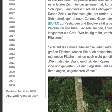
es in letzter Zeit häufiger geregnet hat, 
2024
2023
Schuppen. Grundsätzlich sollten Hobbygärt
2022
Rasen Zeit zum Wachsen gibt, der fördert 
2021
Schmetterlinge“, erinnert Corinna Hölzel, d
2020
(BUND)
zu Pestiziden und Biodiversität arbei
2019
Wildkräuter wie Klee, Gänseblümchen, Löwe
2018
langsamer als Gras. Wer häufig mäht, verhind
2017
Pflanzen.“
2016
2015
So lautet die Devise: Mähen Sie lieber selt
2014
großen Flächen können Sie auch abschnittsw
2013
mähenden Fläche in einen noch nicht gemäht
2012
„Wenn also der Drang groß ist, den Rasenmä
2011
inne und genießen Sie mit Liegestuhl und e
2010
Ihrer langen, ungemähten Wiese.“
2009
2008
2007
2006
Baulinks-Archiv ab 2000
AEC-WEB-Archiv ab 1997