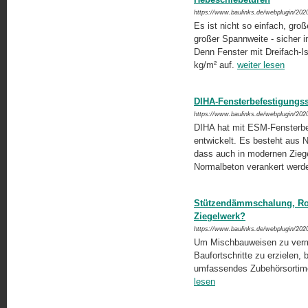
https://www.baulinks.de/webplugin/202
Es ist nicht so einfach, gro
großer Spannweite - sicher
Denn Fenster mit Dreifach-Is
kg/m² auf.
weiter lesen
DIHA-Fensterbefestigungs
https://www.baulinks.de/webplugin/202
DIHA hat mit ESM-Fensterbef
entwickelt. Es besteht aus 
dass auch in modernen Zieg
Normalbeton verankert wer
Stützendämmschalung, Rol
Ziegelwerk?
https://www.baulinks.de/webplugin/202
Um Mischbauweisen zu verme
Baufortschritte zu erzielen, 
umfassendes Zubehörsortimen
lesen