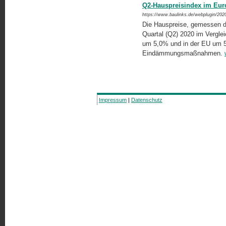
Q2-Hauspreisindex im Eur
https://www.baulinks.de/webplugin/202
Die Hauspreise, gemessen du
Quartal (Q2) 2020 im Verglei
um 5,0% und in der EU um 5
Eindämmungsmaßnahmen.
Impressum
|
Datenschutz