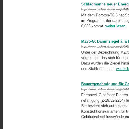
Schlagmanns neuer Energi
https://www.baulinks.de/webplugin/202
Mit dem Poroton-T6,5 hat Sc
im Programm, der dank integ
0,065 kommt.
weiter lesen
MZ75-G: Dämmziegel à la
https://www.baulinks.de/webplugin/202
Unter der Bezeichnung MZ75-
vorgestellt, das sich für den
Dazu wurden die Ziegel hin
und Statik optimiert.
weiter 
Bauartgenehmigung für G
https://www.baulinks.de/webplugin/202
Fermacell-Gipsfaser-Platten 
nehmigung (Z-19.32-2254) 
Sie bezieht sich auf insges
Konstruktionsvarianten für 
Gebäudeabschlusswände er