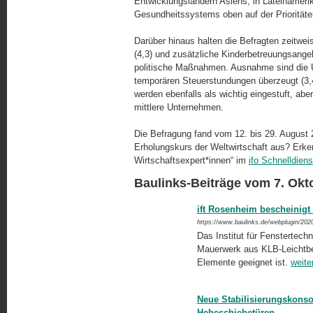
Entwicklungsländern Asiens, in Lateinameri
Gesundheitssystems oben auf der Prioritäten
Darüber hinaus halten die Befragten zeitwei
(4,3) und zusätzliche Kinderbetreuungsangeb
politische Maßnahmen. Ausnahme sind die U
temporären Steuerstundungen überzeugt (3,4)
werden ebenfalls als wichtig ein­ge­stuft, abe
mittlere Unter­neh­men.
Die Befragung fand vom 12. bis 29. August 2
Erholungskurs der Weltwirtschaft aus? Erke
Wirtschaftsexpert*innen“ im
ifo Schnelldien
Baulinks-Beiträge vom 7. Okt
ift Rosenheim bescheinigt
https://www.baulinks.de/webplugin/202
Das Institut für Fenstertechn
Mauerwerk aus KLB-Leichtbe
Elemente geeignet ist.
weite
Neue Stabilisierungskons
Hebeschiebetüren