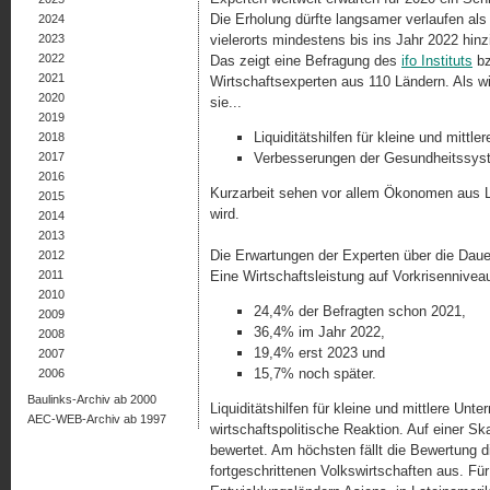
Die Erholung dürfte langsamer verlaufen als
2024
2023
vielerorts mindestens bis ins Jahr 2022 hinz
2022
Das zeigt eine Befragung des
ifo Instituts
bz
2021
Wirtschaftsexperten aus 110 Ländern. Als 
2020
sie...
2019
Liquiditätshilfen für kleine und mitt
2018
2017
Verbesserungen der Gesundheitssys
2016
Kurzarbeit sehen vor allem Ökonomen aus Lä
2015
wird.
2014
2013
Die Erwartungen der Experten über die Dauer 
2012
2011
Eine Wirtschaftsleistung auf Vorkrisenniveau
2010
24,4% der Befragten schon 2021,
2009
36,4% im Jahr 2022,
2008
19,4% erst 2023 und
2007
15,7% noch später.
2006
Baulinks-Archiv ab 2000
Liquiditätshilfen für kleine und mittlere Un
AEC-WEB-Archiv ab 1997
wirtschaftspolitische Reaktion. Auf einer Sk
bewertet. Am höchsten fällt die Bewertung
fortgeschrittenen Volkswirtschaften aus. Fü