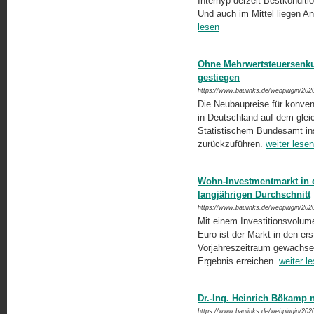
Interhyp derzeit Bestkonditi
Und auch im Mittel liegen An
lesen
Ohne Mehrwertsteuersenku
gestiegen
https://www.baulinks.de/webplugin/202
Die Neubaupreise für konven
in Deutschland auf dem glei
Statistischem Bundesamt ins
zurückzuführen.
weiter lesen
Wohn-Investmentmarkt in 
langjährigen Durchschnitt
https://www.baulinks.de/webplugin/202
Mit einem Investitionsvolu
Euro ist der Markt in den e
Vorjahreszeitraum gewachsen 
Ergebnis erreichen.
weiter l
Dr.-Ing. Heinrich Bökamp
https://www.baulinks.de/webplugin/202