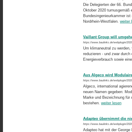
Die Delegierten der 66. Bu
Oktober 2020 turnusgemäß ei
Bundesingenieurkammer ist d
Nordrhein-Westfalen.
weiter 
Vaillant Group will umgeh
https://www.baulinks.de/webplugin/202
Um klimaneutral zu werden, 
reduzieren - und zwar durch 
Energieverbrauch sowie eine
Aus Algeco wird Modulaire 
https://www.baulinks.de/webplugin/202
Algeco, international agier
neuen Namen gegeben: Modula
Marke und Bezeichnung für 
bestehen.
weiter lesen
Adapteo übernimmt die ni
https://www.baulinks.de/webplugin/202
Adapteo hat mit der George 