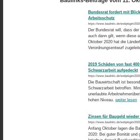
Baulinks-Beiträge vom 11. Ok
Bundesrat fordert mit Blic
Arbeitsschutz
https://www.baulinks.de/webplugin/202
Der Bundesrat will, dass der
auch dann gilt, wenn diese a
Oktober 2020 hat die Länder
Verordnungsentwurf zugeleit
2019 Schäden von fast 400
Schwarzarbeit aufgedeckt
https://www.baulinks.de/webplugin/202
Die Bauwirtschaft ist besond
Schwarzarbeit betroffen. Mind
unerlaubte Arbeitnehmerüber
hohen Niveau.
weiter lesen
Zinsen für Baugeld wieder 
https://www.baulinks.de/webplugin/202
Anfang Oktober lagen die Ba
2020: Bei guter Bonität und gü