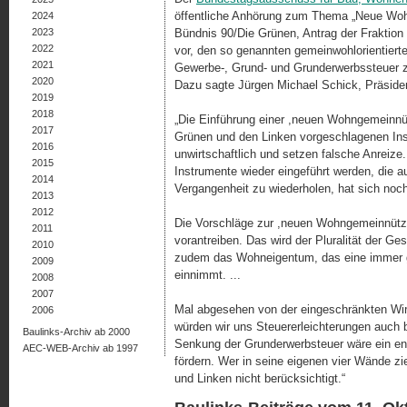
öffentliche Anhörung zum Thema „Neue Wohng
2024
2023
Bündnis 90/Die Grünen, Antrag der Fraktion D
2022
vor, den so genannten gemeinwohlorientier
2021
Gewerbe-, Grund- und Grund­er­werbs­steuer 
2020
Dazu sagte Jürgen Michael Schick, Präsid
2019
2018
„Die Einführung einer ,neuen Wohngemeinnütz
2017
Grünen und den Linken vorgeschlagenen Ins
2016
unwirtschaftlich und setzen falsche Anreize
2015
Instrumente wieder eingeführt werden, die a
2014
Vergangenheit zu wiederholen, hat sich noch
2013
2012
Die Vorschläge zur ,neuen Wohngemeinnützi
2011
vorantreiben. Das wird der Pluralität der Ges
2010
zudem das Wohneigentum, das eine immer g
2009
einnimmt. ...
2008
2007
Mal abgesehen von der eingeschränkten Wirk
2006
würden wir uns Steuererleichterungen auch
Baulinks-Archiv ab 2000
Senkung der Grunderwerbsteuer wäre ein en
AEC-WEB-Archiv ab 1997
fördern. Wer in seine eigenen vier Wände z
und Linken nicht berück­sich­tigt.“