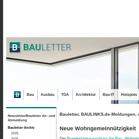
Bau
Ausbau
TGA
Architektur
Bau-IT
Hotspots
Bauletter, BAULINKS.de-Meldungen, 
Newsletter/Bauletter An- und
Abmeldung
Neue Wohngemeinnützigkeit
Bauletter-Archiv
2026
Der
Bundestagsausschuss für Bau, Wohnen
2025