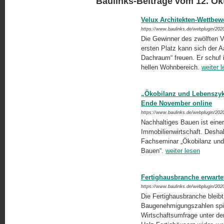
Baulinks-Beiträge vom 12. Ok
Velux Architekten-Wettbe
https://www.baulinks.de/webplugin/202
Die Gewinner des zwölften V
ersten Platz kann sich der 
Dachraum“ freuen. Er schuf 
hellen Wohnbereich.
weiter 
„Ökobilanz und Lebenszyk
Ende November online
https://www.baulinks.de/webplugin/202
Nachhaltiges Bauen ist einer
Immobilienwirtschaft. Desha
Fachseminar „Ökobilanz und
Bauen“.
weiter lesen
Fertighausbranche erwart
https://www.baulinks.de/webplugin/202
Die Fertighausbranche bleib
Baugenehmigungszahlen spieg
Wirtschaftsumfrage unter de