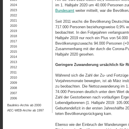
im 1. Halbjahr 2020 um 40.000 Personen z
2024
2023
Bundesamt
weiter mitteilt, war die Bevölke
2022
2021
Seit 2011 wuchs die Bevölkerung Deutschlan
2020
717.000 Personen beziehungsweise 0,9% wu
2019
beobachtet. In den Folgejahren verlangsamte
2018
Halbjahr 2019 nur noch ein Plus von 54.000
2017
Bevölkerungszuwachs 94.000 Personen (+0,
2016
Zusammenhang mit der durch die Corona-Pa
2015
Halbjahr 2020 gesehen.
2014
2013
Geringere Zuwanderung ursächlich für 
2012
2011
Während sich die Zahl der Zu- und Fortzüg
2010
Vorjahresmonate bewegten, ist ab März insbe
2009
zu beobachten. Die Nettozuwanderung im 1. 
2008
74.000 Personen deutlich unter dem Wert de
2007
Zahl der Gestorbenen nach vorläufigen Erg
2006
Lebendgeborenen (1. Halbjahr 2019: 105.00
Baulinks-Archiv ab 2000
Gebur­ten­de­fizit in der ersten Jahreshälft
AEC-WEB-Archiv ab 1997
te­ten Bevölkerungsrückgang kam.
Ebenso wie der Einbruch der Wanderungen üb