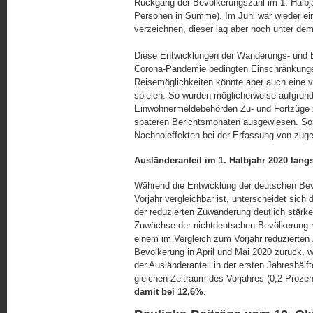
Rückgang der Bevölkerungszahl im 1. Halbja
Personen in Summe). Im Juni war wieder ein
verzeichnen, dieser lag aber noch unter dem 
Diese Entwicklungen der Wanderungs- und Be
Corona-Pandemie bedingten Einschränkung
Reisemöglichkeiten könnte aber auch eine v
spielen. So wurden möglicherweise aufgrund
Einwohnermeldebehörden Zu- und Fortzüge zeit
späteren Berichtsmonaten aus­ge­wie­sen. So
Nachholeffekten bei der Erfassung von zu
Ausländeranteil im 1. Halbjahr 2020 lan
Während die Entwicklung der deutschen Bevö
Vorjahr vergleichbar ist, unterscheidet sich
der reduzierten Zuwanderung deutlich stärk
Zuwächse der nichtdeutschen Bevölkerung n
einem im Vergleich zum Vorjahr reduzierten
Bevölkerung in April und Mai 2020 zurück, w
der Ausländeranteil in der ersten Jahreshäl
gleichen Zeitraum des Vorjahres (0,2 Prozen
damit bei 12,6%
.