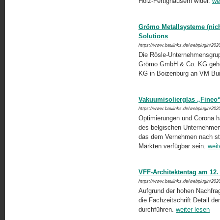
Holz-Fertighäusern wider.
we
Grömo Metallsysteme (nic
Solutions
https://www.baulinks.de/webplugin/202
Die Rösle-Unternehmensgruppe
Grömo GmbH & Co. KG gehört
KG in Boizenburg an VM Bui
Vakuumisolierglas „Fineo“
https://www.baulinks.de/webplugin/202
Optimierungen und Corona hab
des belgischen Unternehmens
das dem Vernehmen nach sta
Märkten verfügbar sein.
weit
VFF-Architektentag am 12.
https://www.baulinks.de/webplugin/202
Aufgrund der hohen Nachfra
die Fachzeitschrift Detail d
durchführen.
weiter lesen