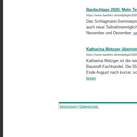
Baufachtage 2020: Mehr Te
https://www.baulinks.de/webplugin/202
Das Schlagmann-Seminarpro
auch neue Teilnahmemöglich
November und Dezember.
we
Katharina Metzger übernim
https://www.baulinks.de/webplugin/202
Katharina Metzger ist die n
Baustoff-Fachhandel. Die 55-
Ende August nach kurzer, sch
lesen
Impressum
|
Datenschutz