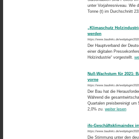
unter Vorjahresniveau. Wie d
Tonne (t) im Durchschnitt 2
„Klimaschutz Holzindustri
werden
https://www.baulinks.de/webplugin/202
Der Hauptverband der Deutsc
einer digitalen Pressekonfere
Holzindustrie“ vorgestellt.
we
Null-Wachstum für 2021: B
vorne
https://www.baulinks.de/webplugin/202
Der Bau hat die Herausforder
Während die gesamtwirtschaf
Quartalen preisbereinigt um
2,0% zu.
weiter lesen
ifo-Geschäftsklimaindex 
https://www.baulinks.de/webplugin/202
Die Stimmung unter den deut