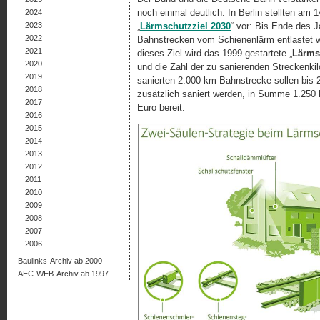
noch einmal deutlich. In Berlin stellten am
2024
2023
„
Lärmschutzziel 2030
“ vor: Bis Ende des J
2022
Bahnstrecken vom Schienenlärm entlastet w
2021
dieses Ziel wird das 1999 gestartete „
Lärm­
2020
und die Zahl der zu sanierenden Streckenki
2019
sanierten 2.000 km Bahnstrecke sollen bis 
2018
zusätzlich saniert werden, in Summe 1.250 km
2017
Euro bereit.
2016
2015
2014
2013
2012
2011
2010
2009
2008
2007
2006
Baulinks-Archiv ab 2000
AEC-WEB-Archiv ab 1997