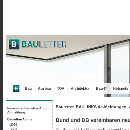
Bau
Ausbau
TGA
Architektur
Bau-IT
Hotspots
Bauletter, BAULINKS.de-Meldungen, 
Newsletter/Bauletter An- und
Abmeldung
Bund und DB vereinbaren neu
Bauletter-Archiv
2026
Der Bund und die Deutsche Bahn verstärken
2025