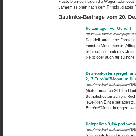
Flüsterbremsen rauen die Wagenräder deutli
Lärmemissionen nach dem Prinzip „glattes Ra
Baulinks-Beiträge vom 20. D
Heizanlagen vor Gericht
https://www.baulinks.de/webplugin/202
Der zivilisatorische Fortschri
meisten Menschen im Alltag g
Sehr schnell ändern sich di
bleibt oder auch für zu hoh
Betriebskostenspiegel für
2,17 Euro/m²/Monat im Dur
https://www.baulinks.de/webplugin/202
Mieter mussten 2018 in Deut
Betriebskosten zahlen. Rechn
jeweiligen Einzelbeträgen z
Euro/m²/Monat betragen.
wei
Holzpellets 9,4% preiswer
https://www.baulinks.de/webplugin/202
Saisonüblich sind Pellets im