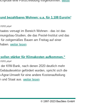
chprobe eine Fortschreibung vor­ge­nom­men.
weiter
s und bezahlbares Wohnen: u.a. für 1.108 Euro/m²
1/0202.php4
taates versagt im Bereich Wohnen - das ist das
hnungsbau-Studien, die das Pestel-Institut und das
 für zeitgemäßes Bauen am Freitag auf einer
 haben.
weiter lesen
r sollen stärker für Klimakosten aufkommen.“
1/0201.php4
n der KfW-Bank, nach denen 2020 deutlich mehr
bäudesektor gefördert wurden, spricht sich die
-Agrar-Umwelt für eine andere Kostenaufteilung
n und Staat aus.
weiter lesen
© 1997-2023 BauSites GmbH