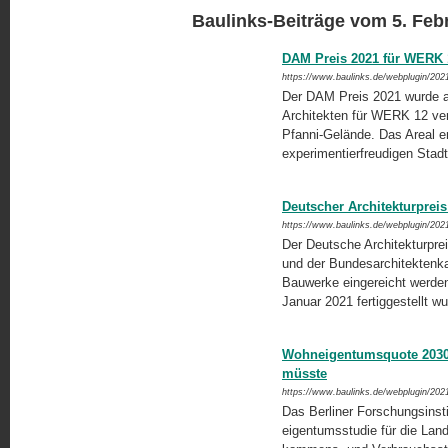
Baulinks-Beiträge vom 5. Feb
DAM Preis 2021 für WERK
https://www.baulinks.de/webplugin/202
Der DAM Preis 2021 wurde
Architekten für WERK 12 ve
Pfanni-Gelände. Das Areal en
experimentierfreudigen Stadt
Deutscher Architekturprei
https://www.baulinks.de/webplugin/202
Der Deutsche Architekturpr
und der Bundesarchitektenka
Bauwerke eingereicht werde
Januar 2021 fertiggestellt w
Wohneigentumsquote 2030 .
müsste
https://www.baulinks.de/webplugin/202
Das Berliner Forschungsinst
eigentumsstudie für die Lan