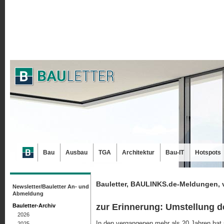
Bau
Ausbau
TGA
Architektur
Bau-IT
Hotspots
Bauletter, BAULINKS.de-Meldungen, 
Newsletter/Bauletter An- und
Abmeldung
zur Erinnerung: Umstellung d
Bauletter-Archiv
2026
In den vergangenen mehr als 20 Jahren hat s
2025