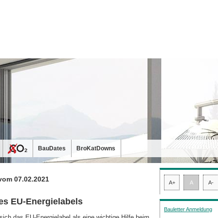
BauDates
BroKatDowns
vom 07.02.2021
A+
A
A-
es EU-Energielabels
Bauletter Anmeldung
ich das EU-Energielabel als eine wichtige Hilfe beim