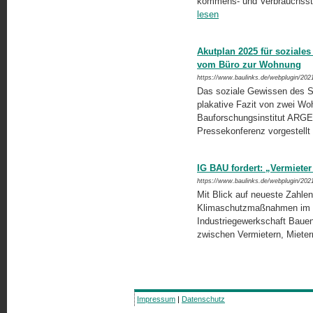
kommens- und Verbrauchssti
lesen
Akutplan 2025 für soziale
vom Büro zur Wohnung
https://www.baulinks.de/webplugin/202
Das soziale Gewissen des S
plakative Fazit von zwei Wo
Bauforschungsinstitut ARGE
Pressekonferenz vorgestellt
IG BAU fordert: „Vermiete
https://www.baulinks.de/webplugin/202
Mit Blick auf neueste Zahle
Klimaschutzmaßnahmen im Ge
Industriegewerkschaft Bauen
zwischen Vermietern, Mieter
Impressum
|
Datenschutz