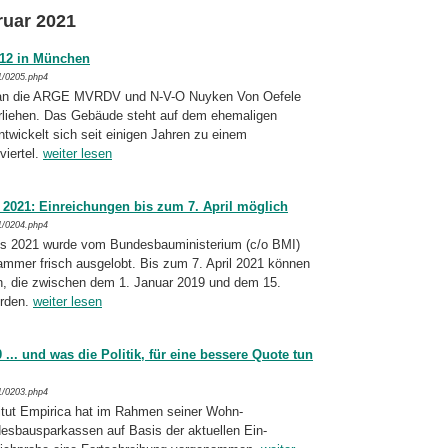
ruar 2021
 12 in München
1/0205.php4
 an die ARGE MVRDV und N-V-O Nuyken Von Oefele
rliehen. Das Gebäude steht auf dem ehemaligen
twickelt sich seit einigen Jah­ren zu einem
viertel.
weiter lesen
s 2021: Einreichungen bis zum 7. April möglich
1/0204.php4
eis 2021 wurde vom Bundesbauministerium (c/o BMI)
mmer frisch ausgelobt. Bis zum 7. April 2021 können
n, die zwischen dem 1. Januar 2019 und dem 15.
urden.
weiter lesen
.. und was die Politik, für eine bessere Quote tun
1/0203.php4
itut Empirica hat im Rahmen seiner Wohn­
desbausparkassen auf Basis der aktuellen Ein­