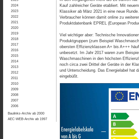
Kauf zahlreicher Geräte etabliert. Mit neuem
2024
2023
Klassiker ab März 2021 in eine neue Runde.
2022
Verbraucher können damit online zu weiteren
2021
Produktdatenbank EPREL (European Product
2020
2019
Viel wichtiger aber: Technische Innovatione
2018
Produktgruppen (zum Beispiel Waschmaschin
2017
obersten Effizienzklassen A+ bis A+++ häufe
2016
unbesetzt. Im Jahr 2017 waren zum Beispiel
2015
Waschmaschinen in den höchsten Effizienz
2014
noch circa zwei Drittel der Geräte in der Kl
2013
und Unterscheidung. Das Energielabel hat d
2012
eingebüßt.
2011
2010
2009
2008
2007
2006
Baulinks-Archiv ab 2000
AEC-WEB-Archiv ab 1997