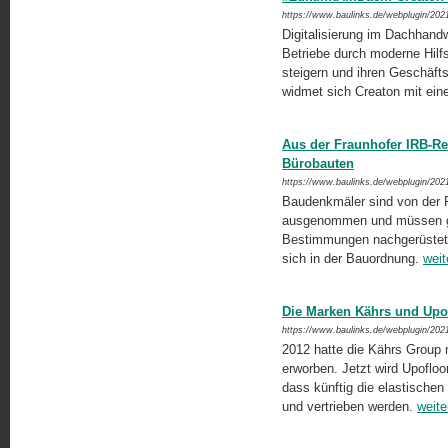
https://www.baulinks.de/webplugin/202
Digitalisierung im Dachhan
Betriebe durch moderne Hilfs
steigern und ihren Geschäft
widmet sich Creaton mit ei
Aus der Fraunhofer IRB-R
Bürobauten
https://www.baulinks.de/webplugin/202
Baudenkmäler sind von der P
ausgenommen und müssen geg
Bestimmungen nachgerüstet we
sich in der Bauordnung.
weit
Die Marken Kährs und Upof
https://www.baulinks.de/webplugin/202
2012 hatte die Kährs Group m
erworben. Jetzt wird Upofloor
dass künftig die elastische
und vertrieben werden.
weite