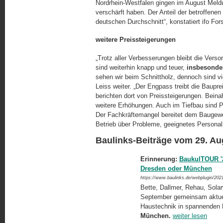
Nordrhein-Westfalen gingen im August Meldu
verschärft haben. Der Anteil der betroffene
deutschen Durchschnitt“, konstatiert ifo For
weitere Preissteigerungen
„Trotz aller Verbesserungen bleibt die Vers
sind weiterhin knapp und teuer,
insbesonde
sehen wir beim Schnittholz, dennoch sind v
Leiss weiter. „Der Engpass treibt die Baup
berichten dort von Preissteigerungen. Bein
weitere Erhöhungen. Auch im Tiefbau sind Pr
Der Fachkräftemangel bereitet dem Baugewerb
Betrieb über Probleme, geeignetes Personal 
Baulinks-Beiträge vom 29. Au
Erinnerung:
BaukulTOUR '2
Dresden oder München
https://www.baulinks.de/webplugin/202
Bette, Dallmer, Rehau, Solar
September gemeinsam aktuel
Haustechnik in spannenden 
München.
weiter lesen