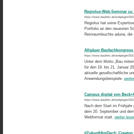
Regiolux-Web-Seminar zu 
https://www.baulinks.de/webplugin/202
Regiolux hat seine Experti
Portfolio an den neuesten S
Reinraumleuchte aduna, die d
Allgäuer Baufachkongress 
https://www.baulinks.de/webplugin/202
Unter dem Motto „Bau mitein
für den 19. bis 21. Januar 2
aktuelle gesellschaftliche u
Anwendungsbeispiele.
weite
Campus digital von Beck+
https://www.baulinks.de/webplugin/202
Nach dem Start im Frühjahr 
dem 20. September und dem 6
Webformat statt.
weiter lese
#ZukunftAmDach: Creaton 