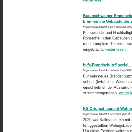
weiter lesen
Braunschweiger Brandschut
brennen die Gebäude der 
https://www.baulinks.de/webplugin/202
Klimawandel und Nachhaltigk
Rohstoffe in den Gebäuden d
mehr komplexe Technik - wie 
eingebracht.
weiter lesen
bvfa-BrandschutzSpezial „
https://www.baulinks.de/webplugin/202
Für sein neues Brandschutz
schutz (bvfa) alles Wissen
einschließlich der Auswirk
zusammengetragen.
weiter 
KS-Original launcht Woh
https://www.baulinks.de/webplugin/202
2020 war Kalksandstein mit
fertiggestellten Wohngebäude
Um diese Position weiter aus