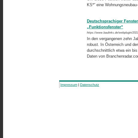
KS*“ eine Wohnungsneubau
Deutschsprachiger Fenster
„Funktionsfenster“
https://www.baulinks.de/webplugin/202
In den vergangenen zehn Ja
robust. In Österreich und d
durchschnittlich etwa ein bi
Daten von Branchenradar.c
Impressum
|
Datenschutz