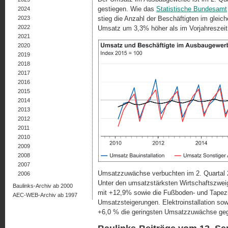
gestiegen. Wie das
Statistische Bundesamt
2024
2023
stieg die Anzahl der Beschäftigten im gleic
2022
Umsatz um 3,3% höher als im Vorjahreszeit
2021
2020
2019
2018
2017
2016
2015
2014
2013
2012
2011
2010
2009
2008
2007
Umsatzzuwächse verbuchten im 2. Quartal 
2006
Unter den umsatzstärksten Wirtschaftszweig
Baulinks-Archiv ab 2000
mit +12,9% sowie die Fußboden- und Tapezi
AEC-WEB-Archiv ab 1997
Umsatzsteigerungen. Elektroinstallation so
+6,0 % die geringsten Umsatzzuwächse geg