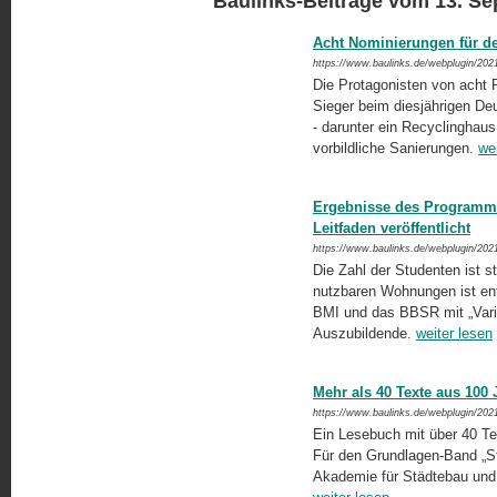
Baulinks-Beiträge vom 13. S
Acht Nominierungen für de
https://www.baulinks.de/webplugin/202
Die Protagonisten von acht 
Sieger beim diesjährigen Deut
- darunter ein Recyclinghau
vorbildliche Sanierungen.
we
Ergebnisse des Programm
Leitfaden veröffentlicht
https://www.baulinks.de/webplugin/202
Die Zahl der Studenten ist s
nutzbaren Wohnungen ist ent
BMI und das BBSR mit „Vari
Auszubildende.
weiter lesen
Mehr als 40 Texte aus 100
https://www.baulinks.de/webplugin/202
Ein Lesebuch mit über 40 T
Für den Grundlagen-Band „St
Akademie für Städtebau und