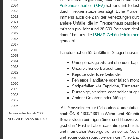
Verkehrssicherheit (KFV)
hat rund 58 Todesfä
2024
2023
durch Treppenstürze bestätigt. Eche Morde f
2022
Immens auch die Zahl der Verletzungen durc
2021
andere Unfälle, die im Treppenhaus passie
2020
müssen pro Jahr rund 28.500 Personen desh
2019
darauf hat uns die
ISHAP Gebäudedokumen
2018
gemacht.
2017
2016
Hauptursachen für Unfälle in Stiegenhäusern
2015
2014
Unregelmäßige Stufenhöhe oder kapu
2013
Unzureichende Beleuchtung
2012
Kaputte oder lose Geländer
2011
Fehlende Handläufe oder falsch mont
2010
Stolperfallen wie Teppiche, Türmatte
2009
Rutschige, vereiste oder schlecht ge
2008
Andere Gefahren oder Mängel
2007
2006
„Als Spezialisten für Gebäudedokumentatio
Baulinks-Archiv ab 2000
nach ÖN B 1300/1301 in Wohn- und Bürohäuse
AEC-WEB-Archiv ab 1997
Bewusstsein bei Eigentümer und Hausverwalt
gschehn.‘ Fakt ist aber, dass die gerichtl
und man daher Vorsorge treffen sollte. Noch
und sogar outgesourct werden kann“, so B