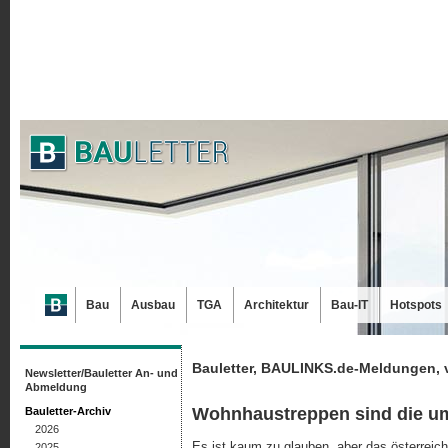
Bau
Ausbau
TGA
Architektur
Bau-IT
Hotspots
Bauletter, BAULINKS.de-Meldungen, 
Newsletter/Bauletter An- und
Abmeldung
Wohnhaustreppen sind die umt
Bauletter-Archiv
2026
Es ist kaum zu glauben, aber das österreic
2025