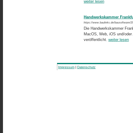
weiter lesen
Handwerkskammer Frankfurt
https://www.baulinks.de/bausoftware/2
Die Handwerkskammer Frank
MacOS, Web, iOS und/oder A
veröffentlicht.
weiter lesen
Impressum
|
Datenschutz