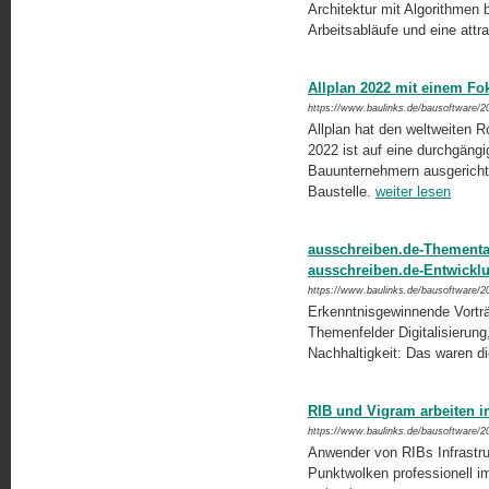
Architektur mit Algorithmen b
Arbeitsabläufe und eine attr
Allplan 2022 mit einem Fo
https://www.baulinks.de/bausoftware/2
Allplan hat den weltweiten Ro
2022 ist auf eine durchgängig
Bauunternehmern ausgerichte
Baustelle.
weiter lesen
ausschreiben.de-Thementag
ausschreiben.de-Entwickl
https://www.baulinks.de/bausoftware/2
Erkenntnisgewinnende Vorträ
Themenfelder Digitalisieru
Nachhaltigkeit: Das waren 
RIB und Vigram arbeiten 
https://www.baulinks.de/bausoftware/2
Anwender von RIBs Infrastruk
Punktwolken professionell i