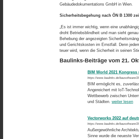
Gebäudedokumentations GmbH in Wien.
Sicherheitsbegehung nach ÖN B 1300 zeig
„Es ist immer wichtig, wenn eine unabhängig
droht Betriebsblindheit und man sieht genau 
Behebung der angezeigten Sicherheitsmängel
und Gerichtskosten im Ernstfall. Denn jede
teuer wird, wenn die Sicherheit in seinen Sti
Baulinks-Beiträge vom 21. Ok
BIM World 2021 Kongress u
https://www.baulinks.de/bausoftware/2
BIM ermöglicht es, zuverläs
Angereichert mit IoT-Technol
Wettbewerb zwischen Unter
und Städten.
weiter lesen
Vectorworks 2022 auf deut
https://www.baulinks.de/bausoftware/2
Außergewöhnliche Architektu
Sinne wurde die neueste Ve