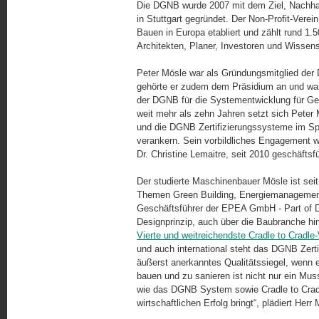
Die DGNB wurde 2007 mit dem Ziel, Nachhalti
in Stuttgart gegründet. Der Non-Profit-Verei
Bauen in Europa etabliert und zählt rund 1.5
Architekten, Planer, Investoren und Wissens
Peter Mösle war als Gründungsmitglied der 
gehörte er zudem dem Präsidium an und war
der DGNB für die Systementwicklung für Geb
weit mehr als zehn Jahren setzt sich Peter
und die DGNB Zertifizierungssysteme im Spe
verankern. Sein vorbildliches Engagement w
Dr. Christine Lemaitre, seit 2010 geschäft
Der studierte Maschinenbauer Mösle ist sei
Themen Green Building, Energiemanagement 
Geschäftsführer der EPEA GmbH - Part of D
Designprinzip, auch über die Baubranche hin
Vierte und weitreichendste Cradle to Cradle
und auch international steht das DGNB Zerti
äußerst anerkanntes Qualitätssiegel, wenn 
bauen und zu sanieren ist nicht nur ein Mus
wie das DGNB System sowie Cradle to Cradl
wirtschaftlichen Erfolg bringt“, plädiert Herr