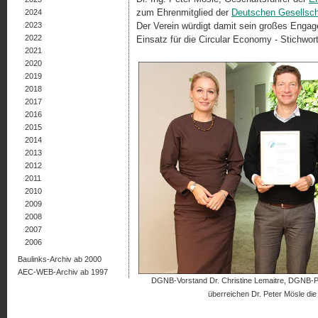
zum Ehrenmitglied der
Deutschen Gesellsch
2024
2023
Der Verein würdigt damit sein großes Engag
2022
Einsatz für die Circular Economy - Stichwort
2021
2020
2019
2018
2017
2016
2015
2014
2013
2012
2011
2010
2009
2008
2007
2006
Baulinks-Archiv ab 2000
AEC-WEB-Archiv ab 1997
DGNB-Vorstand Dr. Christine Lemaitre, DGNB-P
überreichen Dr. Peter Mösle d