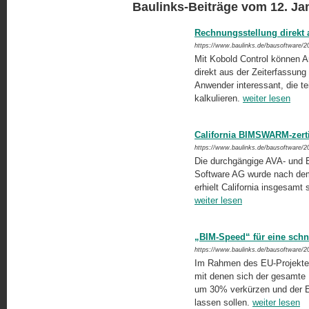
Baulinks-Beiträge vom 12. Ja
Rechnungsstellung direkt 
https://www.baulinks.de/bausoftware/2
Mit Kobold Control können Ar
direkt aus der Zeiterfassung 
Anwender interessant, die te
kalkulieren.
weiter lesen
California BIMSWARM-zertif
https://www.baulinks.de/bausoftware/2
Die durchgängige AVA- und
Software AG wurde nach dem 
erhielt California insgesamt 
weiter lesen
„BIM-Speed“ für eine schn
https://www.baulinks.de/bausoftware/2
Im Rahmen des EU-Projektes „
mit denen sich der gesamte
um 30% verkürzen und der 
lassen sollen.
weiter lesen