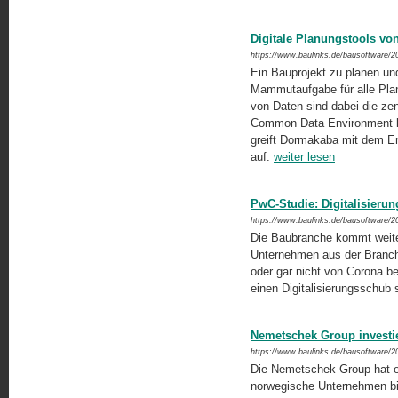
Digitale Planungstools v
https://www.baulinks.de/bausoftware/2
Ein Bauprojekt zu planen und
Mammutaufgabe für alle Pla
von Daten sind dabei die zent
Common Data Environment kann
greift Dormakaba mit dem E
auf.
weiter lesen
PwC-Studie: Digitalisieru
https://www.baulinks.de/bausoftware/2
Die Baubranche kommt weiter
Unternehmen aus der Branche b
oder gar nicht von Corona be
einen Digitalisierungsschub s
Nemetschek Group investie
https://www.baulinks.de/bausoftware/2
Die Nemetschek Group hat ei
norwegische Unternehmen biete