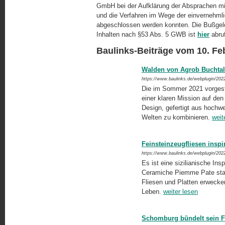
GmbH bei der Aufklärung der Absprachen m
und die Verfahren im Wege der einvernehml
abgeschlossen werden konnten. Die Bußgeldb
Inhalten nach §53 Abs. 5 GWB ist
hier
abruf
Baulinks-Beiträge vom 10. Fe
Walden von Agrob Buchtal
https://www.baulinks.de/webplugin/202
Die im Sommer 2021 vorgeste
einer klaren Mission auf de
Design, gefertigt aus hochwe
Welten zu kombinieren.
weit
Feinsteinzeugfliesen inspir
https://www.baulinks.de/webplugin/202
Es ist eine sizilianische Ins
Ceramiche Piemme Pate stan
Fliesen und Platten erweck
Leben.
weiter lesen
Schomburg bündelt sein Fu