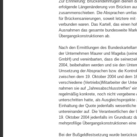
Zur Erinnerung: Brückendehnfugen dienen 
erfolgende Längenänderung von Brücken aus
zusammenschieben. Die Absprachen umfasst
für Brückensanierungen, soweit letztere mi
verbunden waren. Das Kartell, das einen ho
Ausnahmen das gesamte bundesweite Marktvo
Übergangskonstruktionen ab.
Nach den Ermittlungen des Bundeskartellamt
der Unternehmen Maurer und Mageba (seinerz
GmbH) und vereinbarten, dass die seinerzei
2004, beibehalten werden und sie den Unter
Umsetzung der Absprachen bzw. die Kontroll
zwischen dem 19. Oktober 2004 und dem 16.
verschiedene (Vertriebs)Mitarbeiter der U
nahmen sie auf „Jahresabschlusstreffen“ ei
regelmäßig konkrete, noch nicht vergebene
unterschritten hatte, als Ausgleichsprojekte
Einhaltung der Quote jedenfalls wesentliche
untereinander auf. Die Verantwortlichen de
19. Oktober 2004 jedenfalls im Grundsatz dar
mehrprofilige Übergangskonstruktionen eine
Bei der Bußgeldfestsetzung wurde berücks