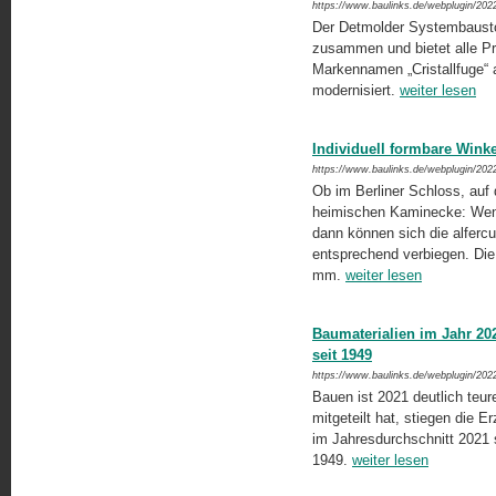
https://www.baulinks.de/webplugin/202
Der Detmolder Systembaustoff
zusammen und bietet alle Pr
Markennamen „Cristallfuge“
modernisiert.
weiter lesen
Individuell formbare Winke
https://www.baulinks.de/webplugin/202
Ob im Berliner Schloss, auf
heimischen Kaminecke: Wenn
dann können sich die alfercu
entsprechend verbiegen. Die 
mm.
weiter lesen
Baumaterialien im Jahr 202
seit 1949
https://www.baulinks.de/webplugin/202
Bauen ist 2021 deutlich teur
mitgeteilt hat, stiegen die E
im Jahresdurchschnitt 2021 
1949.
weiter lesen