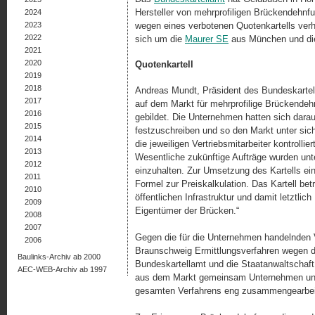
Hersteller von mehrprofiligen Brückendehnf
2024
2023
wegen eines verbotenen Quotenkartells verh
2022
sich um die
Maurer SE
aus München und d
2021
2020
Quotenkartell
2019
2018
Andreas Mundt, Präsident des Bundeskartell
2017
auf dem Markt für mehrprofilige Brückendeh
2016
gebildet. Die Unternehmen hatten sich darau
2015
festzuschreiben und so den Markt unter sich
2014
die jeweiligen Vertriebsmitarbeiter kontrolli
2013
Wesentliche zukünftige Aufträge wurden unte
2012
einzuhalten. Zur Umsetzung des Kartells ein
2011
Formel zur Preiskalkulation. Das Kartell be
2010
öffentlichen Infrastruktur und damit letztli
2009
Eigentümer der Brücken.“
2008
2007
Gegen die für die Unternehmen handelnden V
2006
Braunschweig Ermittlungsverfahren wegen 
Baulinks-Archiv ab 2000
Bundeskartellamt und die Staatanwaltschaf
AEC-WEB-Archiv ab 1997
aus dem Markt gemeinsam Unternehmen und
gesamten Verfahrens eng zusammengearbei