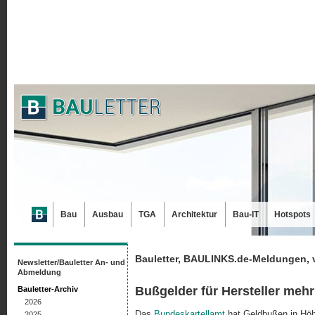
Bau
Ausbau
TGA
Architektur
Bau-IT
Hotspots
Bauletter, BAULINKS.de-Meldungen, 
Newsletter/Bauletter An- und
Abmeldung
Bußgelder für Hersteller meh
Bauletter-Archiv
2026
Das
Bundeskartellamt
hat Geldbußen in Höh
2025