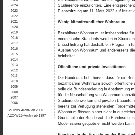
Studierende einzurichten. Eine entsprechen
2024
2023
Plenarsitzung am 11. März 2022 auf Initiati
2022
2021
Wenig klimafreundlicher Wohnraum
2020
2019
Bezahlbarer Wohnraum ist insbesondere für
2018
energetische Standards werden in Studieren
2017
Entschließung hat deshalb ein Programm fü
2016
Ausbau von Wohnraum und andererseits die
2015
beinhaltet.
2014
2013
Öffentliche und private Investitionen
2012
2011
Der Bundesrat hebt hervor, dass für die Ber
2010
bezahlbarem Wohnraum sowohl öffentliche al
2009
solle die Bundesregierung in Abstimmung m
2008
für die Neuschaffung von Wohnraumkapazitä
2007
Studierendenwerken und privaten Bauunte
2006
bereits zur Verfügung stehenden Fördermitt
Baulinks-Archiv ab 2000
Wohnraum flössen bisher nicht in ausreic
AEC-WEB-Archiv ab 1997
Grund solle der Bundesrat die Bundesregieru
Modernisierungsquote erreicht werden kann.
Baustein für die Erreichung der Klimazie