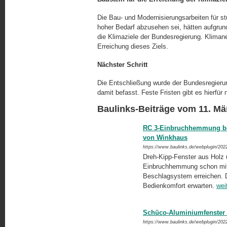
Die Bau- und Modernisierungsarbeiten für s
hoher Bedarf abzusehen sei, hätten aufgrund
die Klimaziele der Bundesregierung. Klimane
Erreichung dieses Ziels.
Nächster Schritt
Die Entschließung wurde der Bundesregierun
damit befasst. Feste Fristen gibt es hierfür n
Baulinks-Beiträge vom 11. Mä
RC 3-Einbruchhemmung bei
von Winkhaus
https://www.baulinks.de/webplugin/202
Dreh-Kipp-Fenster aus Holz 
Einbruchhemmung schon mit
Beschlagsystem erreichen. Di
Bedienkomfort erwarten.
wei
Schüco-Aluminiumfenster 
https://www.baulinks.de/webplugin/202