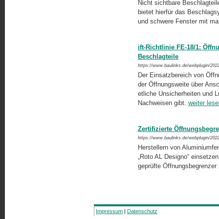
Nicht sichtbare Beschlagteil
bietet hierfür das Beschlags
und schwere Fenster mit max. 
ift-Richtlinie FE-18/1: Öf
Beschlagteile
https://www.baulinks.de/webplugin/202
Der Einsatzbereich von Öffn
der Öffnungsweite über Ansch
etliche Unsicherheiten und L
Nachweisen gibt.
weiter les
Zertifizierte Öffnungsbegr
https://www.baulinks.de/webplugin/202
Herstellern von Aluminiumfe
„Roto AL Designo“ einsetzen
geprüfte Öffnungsbegrenzer
Impressum
|
Datenschutz