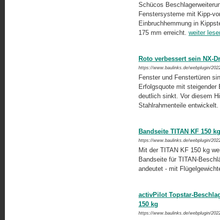
Schücos Beschlagerweiterun
Fenstersysteme mit Kipp-vor
Einbruchhemmung in Kippstel
175 mm erreicht.
weiter lese
Roto verbessert sein NX-
https://www.baulinks.de/webplugin/202
Fenster und Fenstertüren sin
Erfolgsquote mit steigender
deutlich sinkt. Vor diesem H
Stahlrahmenteile entwickelt
Bandseite TITAN KF 150 kg 
https://www.baulinks.de/webplugin/202
Mit der TITAN KF 150 kg weit
Bandseite für TITAN-Beschl
andeutet - mit Flügelgewich
activPilot Topstar-Beschl
150 kg
https://www.baulinks.de/webplugin/202