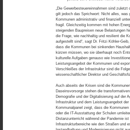
„Die Gewerbesteuereinnahmen sind zuletzt de
gilt jedoch das Sprichwort: Nicht alles, was
Kommunen administrativ und finanziell unt
fragil. Gleichzeitig kommen mit hohen Energ
steigenden Baupreisen neue Belastungen hin
die Frage, wie nachhaltig und resilient die
aufgestellt sind“, sagt Dr. Fritzi Köhler-Gei
dass die Kommunen bei sinkenden Haushalts
kürzen müssen, wo sie überhaupt noch Entsch
kulturelle Aufgaben genauso wie Investitione
Leistungsangebot der Kommunen und exponen
Verschleißes der Infrastruktur sind die Folg
wissenschaftlicher Direktor und Geschäftsfüh
Auch abseits der Krisen sind die Kommunen 
Daseinsvorsorge stehen die transformative
Demografie und der Digitalisierung auf der
Infrastruktur und dem Leistungsangebot de
Kommunalpanel zeigt, dass die Kommunen I
oder die IT-Ausstattung der Schulen umleit
Distanzunterricht während der Pandemie ist 
Infrastrukturbereiche wie den Straßen und e
Instandhaltung und Modernisierung nicht au