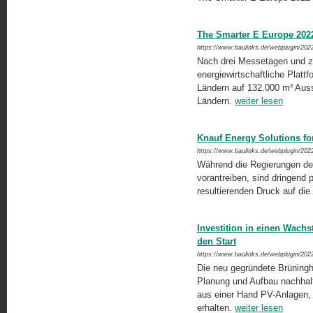
The Smarter E Europe 202
https://www.baulinks.de/webplugin/202
Nach drei Messetagen und z
energiewirtschaftliche Plattf
Ländern auf 132.000 m² Auss
Ländern.
weiter lesen
Knauf Energy Solutions for
https://www.baulinks.de/webplugin/202
Während die Regierungen der E
vorantreiben, sind dringend 
resultierenden Druck auf die 
Investition in einen Wach
den Start
https://www.baulinks.de/webplugin/202
Die neu gegründete Brüningh
Planung und Aufbau nachhalt
aus einer Hand PV-Anlagen, L
erhalten.
weiter lesen