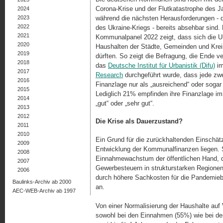
Corona-Krise und der Flutkatastrophe des J
2024
2023
während die nächsten Herausforderungen - d
2022
des Ukraine-Kriegs - bereits absehbar sind.
2021
Kommunalpanel 2022 zeigt, dass sich die Un
2020
Haushalten der Städte, Gemeinden und Krei
2019
dürften. So zeigt die Befragung, die Ende 
2018
das
Deutsche Institut für Urbanistik (Difu)
im
2017
Research
durchgeführt wurde, dass jede zw
2016
Finanzlage nur als „ausreichend“ oder sogar
2015
Lediglich 21% empfinden ihre Finanzlage im
2014
„gut“ oder „sehr gut“.
2013
2012
Die Krise als Dauerzustand?
2011
2010
Ein Grund für die zurückhaltenden Einschät
2009
Entwicklung der Kommunalfinanzen liegen. 
2008
Einnahmewachstum der öffentlichen Hand, de
2007
Gewerbesteuern in strukturstarken Regione
2006
durch höhere Sachkosten für die Pandemieb
Baulinks-Archiv ab 2000
an.
AEC-WEB-Archiv ab 1997
Von einer Normalisierung der Haushalte au
sowohl bei den Einnahmen (55%) wie bei de