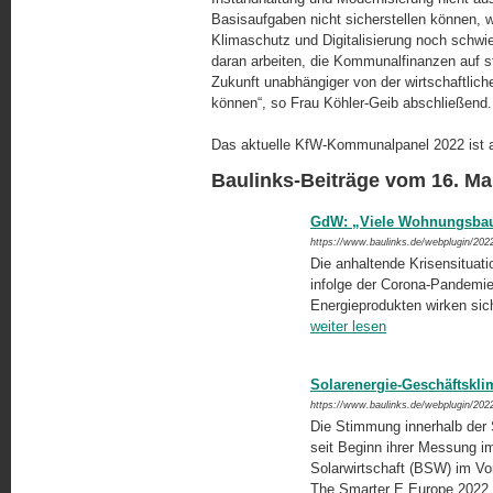
Basisaufgaben nicht sicherstellen können, w
Klimaschutz und Digitalisierung noch schwier
daran arbeiten, die Kommunalfinanzen auf s
Zukunft unabhängiger von der wirtschaftlich
können“, so Frau Köhler-Geib abschließend.
Das aktuelle KfW-Kommunalpanel 2022 ist a
Baulinks-Beiträge vom 16. Ma
GdW: „Viele Wohnungsbau
https://www.baulinks.de/webplugin/202
Die anhaltende Krisensituatio
infolge der Corona-Pandemie 
Energieprodukten wirken si
weiter lesen
Solarenergie-Geschäftskli
https://www.baulinks.de/webplugin/202
Die Stimmung innerhalb der 
seit Beginn ihrer Messung i
Solarwirtschaft (BSW) im Vor
The Smarter E Europe 2022