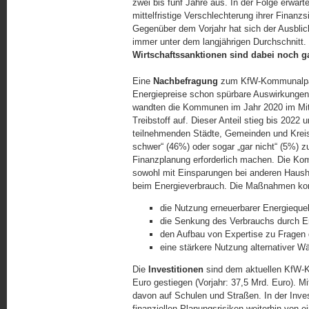
zwei bis fünf Jahre aus. In der Folge erwa
mittelfristige Verschlechterung ihrer Finanz
Gegenüber dem Vorjahr hat sich der Ausblick
immer unter dem langjährigen Durchschnitt.
Wirtschaftssanktionen sind dabei noch ga
Eine
Nachbefragung
zum KfW-Kommunalpanel
Energiepreise schon spürbare Auswirkungen
wandten die Kommunen im Jahr 2020 im Mit
Treibstoff auf. Dieser Anteil stieg bis 2022 
teilnehmenden Städte, Gemeinden und Kreis
schwer“ (46%) oder sogar „gar nicht“ (5%) z
Finanzplanung erforderlich machen. Die Ko
sowohl mit Einsparungen bei anderen Haus
beim Energieverbrauch. Die Maßnahmen konz
die Nutzung erneuerbarer Energiequel
die Senkung des Verbrauchs durch En
den Aufbau von Expertise zu Fragen 
eine stärkere Nutzung alternativer W
Die
Investitionen
sind dem aktuellen KfW-K
Euro gestiegen (Vorjahr: 37,5 Mrd. Euro). Mit
davon auf Schulen und Straßen. In der Inve
finanziellen Planungsrisiken weiterhin von e