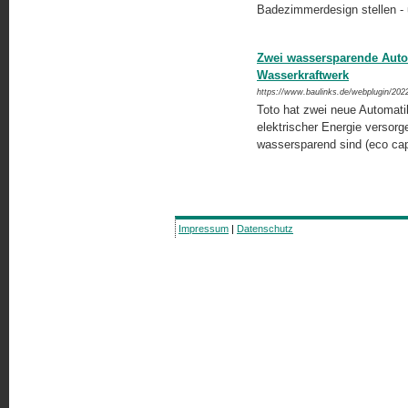
Badezimmerdesign stellen -
Zwei wassersparende Autom
Wasserkraftwerk
https://www.baulinks.de/webplugin/202
Toto hat zwei neue Automatik
elektrischer Energie versorg
wassersparend sind (eco ca
Impressum
|
Datenschutz