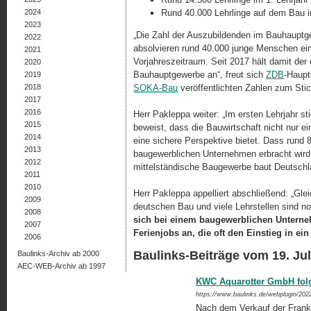
2024
Rund 40.000 Lehrlinge auf dem Bau 
2023
„Die Zahl der Auszubildenden im Bauhauptgew
2022
absolvieren rund 40.000 junge Menschen ei
2021
Vorjahreszeitraum. Seit 2017 hält damit der 
2020
Bauhauptgewerbe an“, freut sich
ZDB
-Haupt
2019
2018
SOKA-Bau
veröffentlichten Zahlen zum Stic
2017
2016
Herr Pakleppa weiter: „Im ersten Lehrjahr s
2015
beweist, dass die Bauwirtschaft nicht nur ei
2014
eine sichere Perspektive bietet. Dass rund
2013
baugewerblichen Unternehmen erbracht wird,
2012
mittelständische Baugewerbe baut Deutschl
2011
2010
Herr Pakleppa appelliert abschließend: „Glei
2009
deutschen Bau und viele Lehrstellen sind n
2008
sich bei einem baugewerblichen Unterne
2007
Ferienjobs an, die oft den Einstieg in ei
2006
Baulinks-Beiträge vom 19. Jul
Baulinks-Archiv ab 2000
AEC-WEB-Archiv ab 1997
KWC Aquarotter GmbH folg
https://www.baulinks.de/webplugin/202
Nach dem Verkauf der Frank