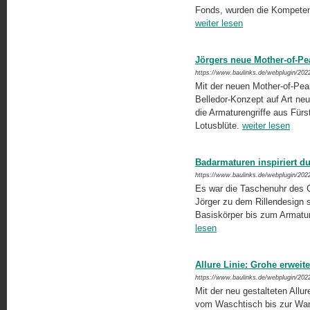
Fonds, wurden die Kompetenz
weiter lesen
Jörgers neue Mother-of-Pea
https://www.baulinks.de/webplugin/202
Mit der neuen Mother-of-Pearl
Belledor-Konzept auf Art ne
die Armaturengriffe aus Fürs
Lotusblüte.
weiter lesen
Badarmaturen inspiriert d
https://www.baulinks.de/webplugin/202
Es war die Taschenuhr des G
Jörger zu dem Rillendesign s
Basiskörper bis zum Armatur
lesen
Allure Linie: Grohe erweit
https://www.baulinks.de/webplugin/202
Mit der neu gestalteten Allur
vom Waschtisch bis zur Wan