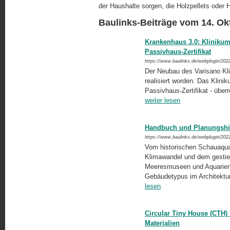
der Haushalte sorgen, die Holzpellets oder 
Baulinks-Beiträge vom 14. Ok
Krankenhaus 3.0: Klinikum 
Passivhaus-Zertifikat
https://www.baulinks.de/webplugin/202
Der Neubau des Varisano Kli
realisiert worden. Das Klini
Passivhaus-Zertifikat - über
weiter lesen
Handbuch und Planungshil
https://www.baulinks.de/webplugin/202
Vom historischen Schauaquari
Klimawandel und dem gestie
Meeresmuseen und Aquarien d
Gebäudetypus im Architektur
lesen
Circular Tiny House (CTH)
Materialien