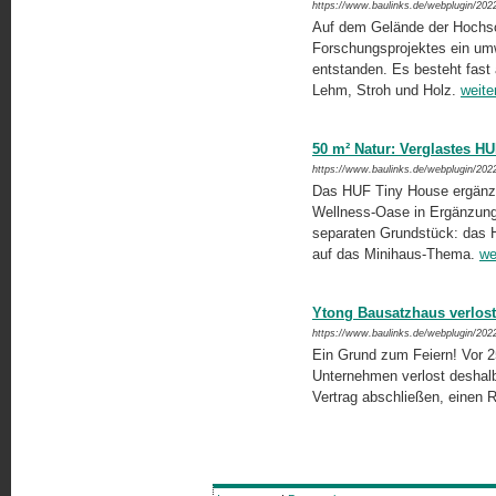
https://www.baulinks.de/webplugin/202
Auf dem Gelände der Hochsch
Forschungsprojektes ein umw
entstanden. Es besteht fast
Lehm, Stroh und Holz.
weite
50 m² Natur: Verglastes H
https://www.baulinks.de/webplugin/202
Das HUF Tiny House ergänzt
Wellness-Oase in Ergänzung
separaten Grundstück: das H
auf das Minihaus-Thema.
we
Ytong Bausatzhaus verlost
https://www.baulinks.de/webplugin/202
Ein Grund zum Feiern! Vor 
Unternehmen verlost deshalb 
Vertrag abschließen, einen 