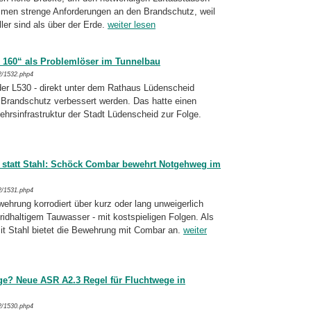
mmen strenge Anforderungen an den Brandschutz, weil
ler sind als über der Erde.
weiter lesen
 160“ als Problemlöser im Tunnelbau
2/1532.php4
der L530 - direkt unter dem Rathaus Lüden­scheid
 Brandschutz verbessert wer­den. Das hatte einen
ehrsinfrastruktur der Stadt Lüden­scheid zur Folge.
 statt Stahl: Schöck Combar bewehrt Notgehweg im
2/1531.php4
rung korrodiert über kurz oder lang unwei­ger­lich
dhaltigem Tauwasser - mit kost­spie­li­gen Folgen. Als
it Stahl bietet die Bewehrung mit Combar an.
weiter
ge? Neue ASR A2.3 Regel für Fluchtwege in
2/1530.php4