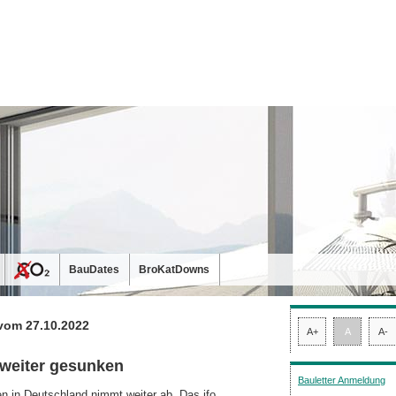
BauDates
BroKatDowns
vom 27.10.2022
A+
A
A-
 weiter gesunken
Bauletter Anmeldung
n in Deutschland nimmt weiter ab. Das ifo