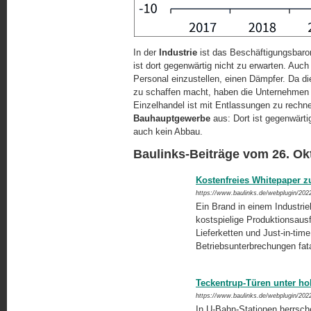
In der
Industrie
ist das Beschäftigungsbaro
ist dort gegenwärtig nicht zu erwarten. Auc
Personal einzustellen, einen Dämpfer. Da 
zu schaffen macht, haben die Unternehmen d
Einzelhandel ist mit Entlassungen zu rechne
Bauhauptgewerbe
aus: Dort ist gegenwärti
auch kein Abbau.
Baulinks-Beiträge vom 26. Ok
Kostenfreies Whitepaper z
https://www.baulinks.de/webplugin/202
Ein Brand in einem Industri
kostspielige Produktionsausf
Lieferketten und Just-in-tim
Betriebsunterbrechungen fat
Teckentrup-Türen unter 
https://www.baulinks.de/webplugin/202
In U-Bahn-Stationen herrsc