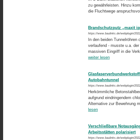
zu gewährleisten. Hinzu ko
die Fluchtwege anspruchsvol
Brandschutzputz „maxit ip
https://www.baulinks.de/webplugin/202
In den beiden Tunnelröhren 
verlaufend - musste u.a. der
massiven Eingriff in die Verk
weiter lesen
Glasfaserverbundwerkstoff
Autobahntunnel
https://www.baulinks.de/webplugin/202
Herkömmliche Betonstahlbeweh
aufgrund eindringendem chlori
Alternative zur Bewehrung m
lesen
Verschließbare Notausgän
Arbeitsstätten polarisiert
https://www.baulinks.de/webplugin/202