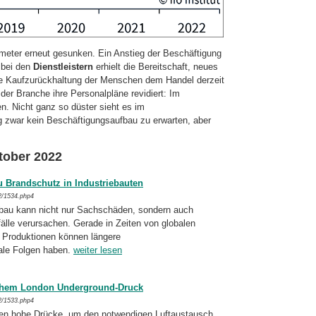
meter erneut gesunken. Ein Anstieg der Beschäftigung
h bei den
Dienstleistern
erhielt die Bereitschaft, neues
die Kaufzurückhaltung der Menschen dem Handel derzeit
er Branche ihre Personalpläne revidiert: Im
n. Nicht ganz so düster sieht es im
g zwar kein Beschäftigungsaufbau zu erwarten, aber
tober 2022
u Brandschutz in Industriebauten
2/1534.php4
ebau kann nicht nur Sachschäden, sondern auch
älle verursachen. Gerade in Zeiten von globalen
e Produktionen können län­gere
ale Folgen haben.
weiter lesen
hohem London Underground-Druck
2/1533.php4
hen hohe Drücke, um den notwendigen Luftaustausch