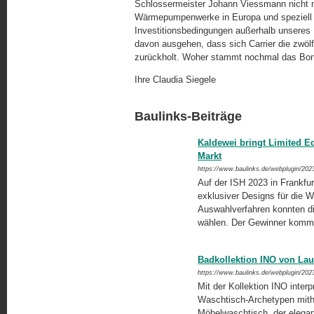
Schlossermeister Johann Viessmann nicht m
Wärmepumpenwerke in Europa und speziell in
Investitionsbedingungen außerhalb unseres
davon ausgehen, dass sich Carrier die zwöl
zurückholt. Woher stammt nochmal das Bonm
Ihre Claudia Siegele
Baulinks-Beiträge
Kaldewei bringt Limited E
Markt
https://www.baulinks.de/webplugin/202
Auf der ISH 2023 in Frankfu
exklusiver Designs für die W
Auswahlverfahren konnten d
wählen. Der Gewinner kommt 
Badkollektion INO von Lau
https://www.baulinks.de/webplugin/202
Mit der Kollektion INO inter
Waschtisch-Archetypen mithi
Möbelwaschtisch, der elegant