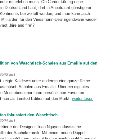
ehr miterleben muss. Ob Carrier künftig neue
 Deutschland baut, darf in Anbetracht günstigerer
 Kontinents bezweifelt werden, und man kann auch
f Milliarden für den Viessmann-Deal irgendwann wieder
ot „hire and fire“?
dition von Waschtisch-Schalen aus Emaille auf den
3/0475.php4
rt zeigte Kaldewei unter anderem eine ganze Reihe
aschtisch-Schalen aus Emaille. Über ein digitales
ie Messebesucher ihren persönlichen Favoriten
nun als Limited Edition auf den Markt.
weiter lesen
fen fokussiert den Waschtisch
3/0474.php4
pretierte der Designer Toan Nguyen klassische
lfe der Saphirkeramik. Mit einem neuen Doppel-
e Linienführung mit praktischer Funktionalität vereint,