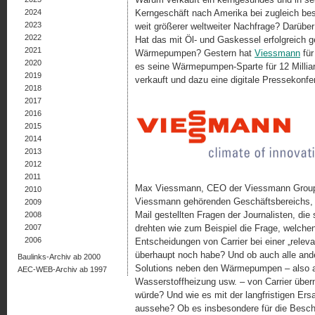
2024
Kerngeschäft nach Amerika bei zugleich be
2023
weit größerer weltweiter Nachfrage? Darüber
2022
Hat das mit Öl- und Gaskessel erfolgreich
2021
Wärmepumpen? Gestern hat
Viessmann
für
2020
es seine Wärmepumpen-Sparte für 12 Milli
2019
verkauft und dazu eine digitale Pressekonfe
2018
2017
2016
2015
2014
2013
2012
2011
Max Viessmann, CEO der Viessmann Group,
2010
Viessmann gehörenden Geschäftsbereichs, s
2009
Mail gestellten Fragen der Journalisten, die
2008
2007
drehten wie zum Beispiel die Frage, welchen
2006
Entscheidungen von Carrier bei einer „releva
überhaupt noch habe? Und ob auch alle an
Baulinks-Archiv ab 2000
Solutions neben den Wärmepumpen – also a
AEC-WEB-Archiv ab 1997
Wasserstoffheizung usw. – von Carrier über
würde? Und wie es mit der langfristigen Ers
aussehe? Ob es insbesondere für die Beschä