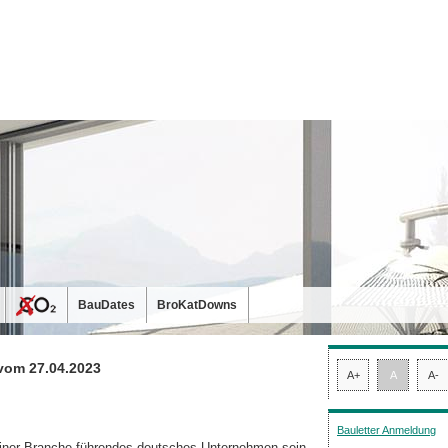
BauDates
BroKatDowns
vom 27.04.2023
A+
A
A-
Bauletter Anmeldung
einer Branche führendes deutsches Unternehmen sein