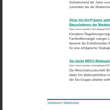
Aufwärtstrend der Jahre zuvo
zumindest bei der Modernisi
Ohne Vor-Ort-Präsenz geht
Bauzulieferern der Marktein
https://www.baulinks.de/webplugin/202
Komplexe Regulierungsvorga
Fachkräftemangel zwingen Un
benennt die Eintrittshürden
für eine erfolgreiche Strateg
Sto bleibt WDVS-Weltmark
https://www.baulinks.de/webplugin/202
Die Wirtschaftszeitschrift 
bleibt Sto Weltmarktführer
der Sto-Gruppe arbeiten wel
Impressum
|
Datenschutz