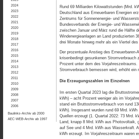
2024
Rund 69 Milliarden Kilowattstunden (Mrd. k
2023
Deutschland aus Erneuerbaren Energien erz
2022
Zentrums für Sonnenenergie- und Wasserst
2021
Bundesverbands der Energie- und Wasserwi
2020
zwischen Januar und März rund die Hälfte d
2019
Windenergieanlagen an Land produzierten 38
2018
drei Monate hinweg mehr als ein Viertel des
2017
2016
Der prozentuale Anstieg des Erneuerbaren-An
2015
krisenbedingt gesunkenen Stromverbrauch zu
2014
Prozent unter dem des Vorjahreszeitraums. 
2013
Stromverbrauch bemessen wird, erhöht ein n
2012
2011
Die Erzeugungszahlen im Einzelnen
2010
2009
Im ersten Quartal 2023 lag die Bruttostrome
2008
kWh) – acht Prozent weniger als im Vorjahr
2007
stand ein Bruttostromverbrauch von rund 13
2006
kWh). Insgesamt wurden rund 69 Mrd. kWh 
Baulinks-Archiv ab 2000
Quellen erzeugt (1. Quartal 2022: 73 Mrd.
AEC-WEB-Archiv ab 1997
Land, knapp 8 Mrd. kWh aus Photovoltaik,
auf See und 4 Mrd. kWh aus Wasserkraft. A
kWh erzeugt. Im Vorjahreszeitraum waren e