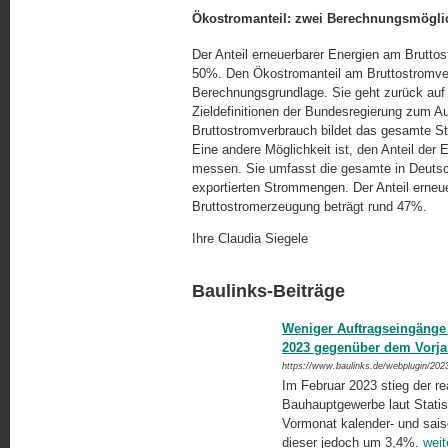
Ökostromanteil: zwei Berechnungsmögli
Der Anteil erneuerbarer Energien am Bruttos
50%. Den Ökostromanteil am Bruttostromver
Berechnungsgrundlage. Sie geht zurück auf
Zieldefinitionen der Bundesregierung zum A
Bruttostromverbrauch bildet das gesamte S
Eine andere Möglichkeit ist, den Anteil der
messen. Sie umfasst die gesamte in Deuts
exportierten Strommengen. Der Anteil erneue
Bruttostromerzeugung beträgt rund 47%.
Ihre Claudia Siegele
Baulinks-Beiträge
Weniger Auftragseingänge
2023 gegenüber dem Vorj
https://www.baulinks.de/webplugin/202
Im Februar 2023 stieg der re
Bauhauptgewerbe laut Stati
Vormonat kalender- und sais
dieser jedoch um 3,4%.
weit