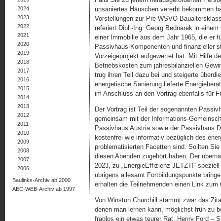
2024
unsaniertes Häuschen vererbt bekommen hat 
2023
Vorstellungen zur Pre-WSVO-Baualtersklasse
2022
referiert Dipl.-Ing. Georg Bednarek in eine
2021
einer Immobilie aus dem Jahr 1965, die er f
2020
Passivhaus-Komponenten und finanzieller st
2019
Vorzeigeprojekt aufgewertet hat. Mit Hilfe
2018
Betriebskosten zum jahresbilanziellen Ge
2017
trug ihren Teil dazu bei und steigerte überd
2016
energetische Sanierung lieferte Energiebera
2015
im Anschluss an den Vortrag ebenfalls für F
2014
2013
Der Vortrag ist Teil der sogenannten Passiv
2012
gemeinsam mit der Informations-Gemeinsch
2011
Passivhaus Austria sowie der Passivhaus Di
2010
kostenfrei wie informativ bezüglich des ener
2009
problematisierten Facetten sind. Sollten Sie
2008
diesen Abenden zugehört haben: Der übernä
2007
2023, zu „EnergieEffizienz JETZT!“ speziell 
2006
übrigens allesamt Fortbildungspunkte brin
Baulinks-Archiv ab 2000
erhalten die Teilnehmenden einen Link zum 
AEC-WEB-Archiv ab 1997
Von Winston Churchill stammt zwar das Zitat:
denen man lernen kann, möglichst früh zu 
fraglos ein etwas teurer Rat. Henry Ford – 