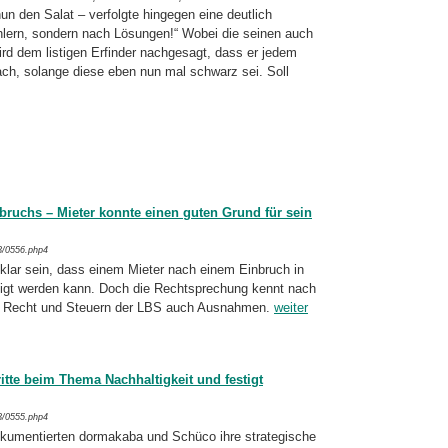
un den Salat – verfolgte hingegen eine deutlich
ehlern, sondern nach Lösungen!“ Wobei die seinen auch
d dem listigen Erfinder nachgesagt, dass er jedem
h, solange diese eben nun mal schwarz sei. Soll
bruchs – Mieter konnte einen guten Grund für sein
3/0556.php4
h klar sein, dass einem Mieter nach einem Einbruch in
gt werden kann. Doch die Rechtsprechung kennt nach
es Recht und Steuern der LBS auch Ausnahmen.
weiter
tte beim Thema Nachhaltigkeit und festigt
3/0555.php4
umentierten dormakaba und Schüco ihre strategische