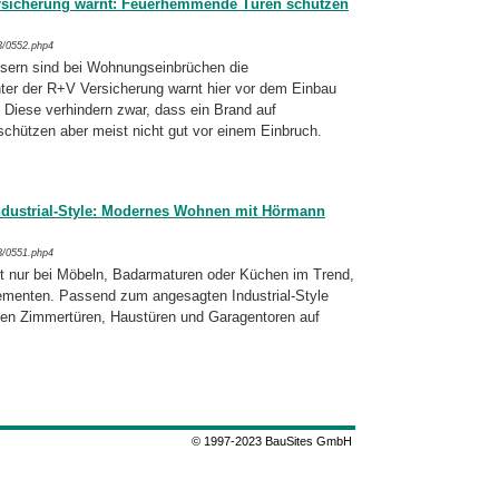
ersicherung warnt: Feuerhemmende Türen schützen
3/0552.php4
sern sind bei Wohnungseinbrüchen die
ter der R+V Versicherung warnt hier vor dem Einbau
Diese verhindern zwar, dass ein Brand auf
schützen aber meist nicht gut vor einem Einbruch.
ndustrial-Style: Modernes Wohnen mit Hörmann
3/0551.php4
ht nur bei Möbeln, Badarmaturen oder Küchen im Trend,
ementen. Passend zum angesagten Industrial-Style
nen Zimmertüren, Haustüren und Garagentoren auf
© 1997-2023 BauSites GmbH