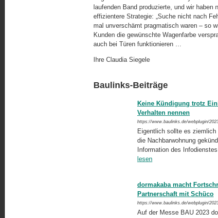
laufenden Band produzierte, und wir haben n
effizientere Strategie: „Suche nicht nach F
mal unverschämt pragmatisch waren – so wir
Kunden die gewünschte Wagenfarbe versprac
auch bei Türen funktionieren …
Ihre Claudia Siegele
Baulinks-Beiträge
Keine Kündigung trotz Ein
Verhalten nennen
https://www.baulinks.de/webplugin/202
Eigentlich sollte es ziemlic
die Nachbarwohnung gekündi
Information des Infodienst
lesen
dormakaba macht Fortschri
Partnerschaft mit Schüco
https://www.baulinks.de/webplugin/202
Auf der Messe BAU 2023 dok