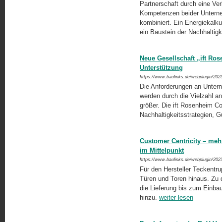
Partnerschaft durch eine Ve
Kompetenzen beider Unterne
kombiniert. Ein Energiekalku
ein Baustein der Nachhaltig
Neue Gesellschaft „ift Ro
Unterstützung
https://www.baulinks.de/webplugin/202
Die Anforderungen an Unter
werden durch die Vielzahl 
größer. Die ift Rosenheim C
Nachhaltigkeitsstrategien, 
Customer Centricity – mehr
im Mittelpunkt
https://www.baulinks.de/webplugin/202
Für den Hersteller Teckentru
Türen und Toren hinaus. Zu
die Lieferung bis zum Einba
hinzu.
weiter lesen