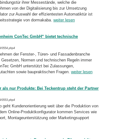
rbindungstür ihrer Messestände, welche die
hmen von der Digitalisierung bis zur Umsetzung
lator zur Auswahl der effizientesten Automatiktür ist
keitsstrategie von dormakaba.
weiter lesen
senheim ConTec GmbH“ bietet technische
3/0554.php4
nehmen der Fenster-, Türen- und Fassadenbranche
an Gesetzen, Normen und technischen Regeln immer
onTec GmbH unterstützt bei Zulassungen,
Gutachten sowie baupraktischen Fragen.
weiter lesen
 als nur Produkte: Bei Teckentrup steht der Partner
3/0553.php4
p geht Kundenorientierung weit über die Produktion von
 dem Online-Produktkonfigurator kommen Services wie
uort, Montageunterstützung oder Marketingsupport