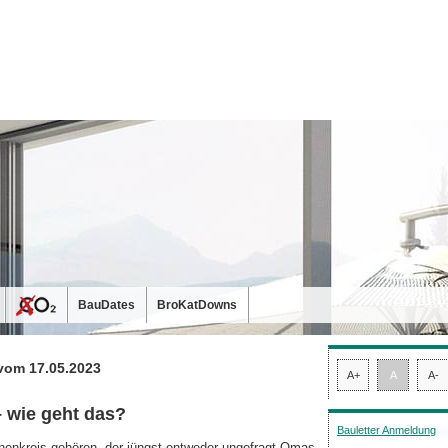
BauDates
BroKatDowns
vom 17.05.2023
A+
A
A-
 wie geht das?
Bauletter Anmeldung
nenkreis gehören, der jüngst entweder ungefragt Omas