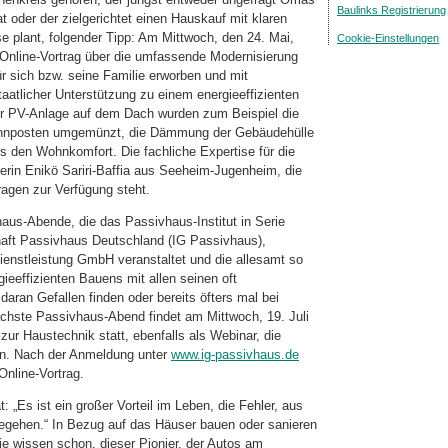
Baulinks Registrierung
oder der zielgerichtet einen Hauskauf mit klaren
 plant, folgender Tipp: Am Mittwoch, den 24. Mai,
Cookie-Einstellungen
m Online-Vortrag über die umfassende Modernisierung
ür sich bzw. seine Familie erworben und mit
aatlicher Unterstützung zu einem energieeffizienten
 der PV-Anlage auf dem Dach wurden zum Beispiel die
winnposten umgemünzt, die Dämmung der Gebäudehülle
ies den Wohnkomfort. Die fachliche Expertise für die
terin Enikö Sariri-Baffia aus Seeheim-Jugenheim, die
ragen zur Verfügung steht.
haus-Abende, die das Passivhaus-Institut in Serie
aft Passivhaus Deutschland (IG Passivhaus),
enstleistung GmbH veranstaltet und die allesamt so
gieeffizienten Bauens mit allen seinen oft
 daran Gefallen finden oder bereits öfters mal bei
chste Passivhaus-Abend findet am Mittwoch, 19. Juli
zur Haustechnik statt, ebenfalls als Webinar, die
gen. Nach der Anmeldung unter
www.ig-passivhaus.de
Online-Vortrag.
 „Es ist ein großer Vorteil im Leben, die Fehler, aus
begehen.“ In Bezug auf das Häuser bauen oder sanieren
Sie wissen schon, dieser Pionier, der Autos am