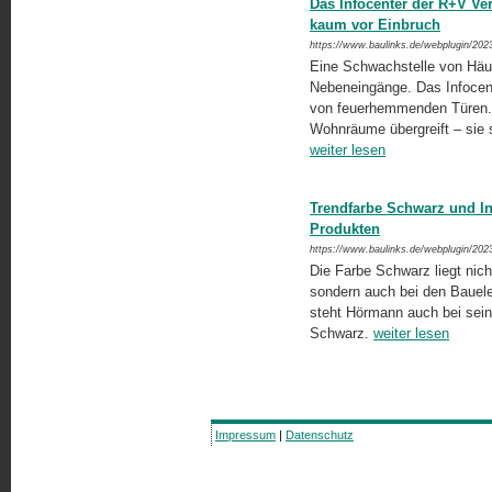
Das Infocenter der R+V V
kaum vor Einbruch
https://www.baulinks.de/webplugin/202
Eine Schwachstelle von Häu
Nebeneingänge. Das Infocen
von feuerhemmenden Türen. 
Wohnräume übergreift – sie 
weiter lesen
Trendfarbe Schwarz und I
Produkten
https://www.baulinks.de/webplugin/202
Die Farbe Schwarz liegt nic
sondern auch bei den Bauel
steht Hörmann auch bei sei
Schwarz.
weiter lesen
Impressum
|
Datenschutz