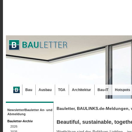
Bau
Ausbau
TGA
Architektur
Bau-IT
Hotspots
Bauletter, BAULINKS.de-Meldungen, 
Newsletter/Bauletter An- und
Abmeldung
Beautiful, sustainable, togeth
Bauletter-Archiv
2026
Worthülsen sind des Politikers Liebling – i
2025