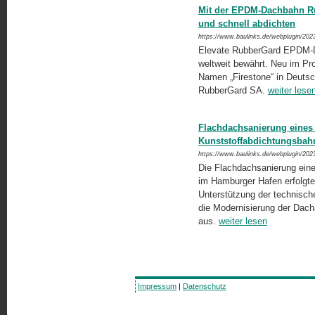
Mit der EPDM-Dachbahn Ru
und schnell abdichten
https://www.baulinks.de/webplugin/202
Elevate RubberGard EPDM-Da
weltweit bewährt. Neu im Pr
Namen „Firestone“ in Deutsch
RubberGard SA.
weiter lese
Flachdachsanierung eines
Kunststoffabdichtungsbahn
https://www.baulinks.de/webplugin/202
Die Flachdachsanierung ein
im Hamburger Hafen erfolgte
Unterstützung der technisch
die Modernisierung der Dacha
aus.
weiter lesen
Impressum
|
Datenschutz