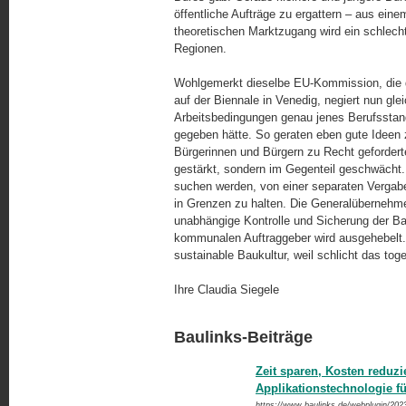
öffentliche Aufträge zu ergattern – aus ei
theoretischen Marktzugang wird ein schlech
Regionen.
Wohlgemerkt dieselbe EU-Kommission, die d
auf der Biennale in Venedig, negiert nun glei
Arbeitsbedingungen genau jenes Berufsstan
gegeben hätte. So geraten eben gute Ideen 
Bürgerinnen und Bürgern zu Recht gefordert
gestärkt, sondern im Gegenteil geschwächt.
suchen werden, von einer separaten Vergab
in Grenzen zu halten. Die Generalübernehmer
unabhängige Kontrolle und Sicherung der Bau
kommunalen Auftraggeber wird ausgehebelt. 
sustainable Baukultur, weil schlicht das toget
Ihre Claudia Siegele
Baulinks-Beiträge
Zeit sparen, Kosten reduz
Applikationstechnologie f
https://www.baulinks.de/webplugin/202