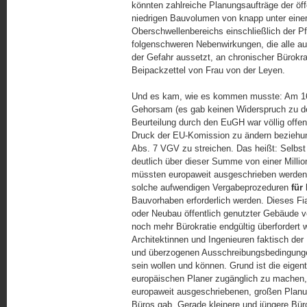
könnten zahlreiche Planungsaufträge der öf
niedrigen Bauvolumen von knapp unter einer
Oberschwellenbereichs einschließlich der Pf
folgenschweren Nebenwirkungen, die alle a
der Gefahr aussetzt, an chronischer Bürokrat
Beipackzettel von Frau von der Leyen.
Und es kam, wie es kommen musste: Am 16.
Gehorsam (es gab keinen Widerspruch zu de
Beurteilung durch den EuGH war völlig offe
Druck der EU-Komission zu ändern beziehung
Abs. 7 VGV zu streichen. Das heißt: Selbst 
deutlich über dieser Summe von einer Millio
müssten europaweit ausgeschrieben werden.
solche aufwendigen Vergabeprozeduren
für
Bauvorhaben erforderlich werden. Dieses Fi
oder Neubau öffentlich genutzter Gebäude 
noch mehr Bürokratie endgültig überfordert 
Architektinnen und Ingenieuren faktisch der
und überzogenen Ausschreibungsbedingungen 
sein wollen und können. Grund ist die eigentl
europäischen Planer zugänglich zu machen, 
europaweit ausgeschriebenen, großen Planun
Büros gab. Gerade kleinere und jüngere Bür