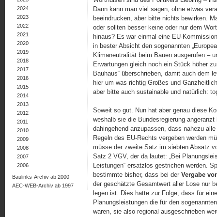
2024
Dann kann man viel sagen, ohne etwas veran
2023
beeindrucken, aber bitte nichts bewirken.
2022
oder sollten besser keine oder nur dem Wort
2021
hinaus? Es war einmal eine EU-Kommissionsp
2020
in bester Absicht den sogenannten „Europe
2019
Klimaneutralität beim Bauen ausgerufen – u
2018
Erwartungen gleich noch ein Stück höher z
2017
Bauhaus“ überschrieben, damit auch dem letz
2016
hier um was richtig Großes und Ganzheitlich
2015
aber bitte auch sustainable und natürlich: to
2014
2013
Soweit so gut. Nun hat aber genau diese Ko
2012
weshalb sie die Bundesregierung angeranzt 
2011
dahingehend anzupassen, dass nahezu alle 
2010
Regeln des EU-Rechts vergeben werden müss
2009
müsse der zweite Satz im siebten Absatz v
2008
Satz 2 VGV, der da lautet: „Bei Planungsleis
2007
Leistungen“ ersatzlos gestrichen werden. Sp
2006
bestimmte bisher, dass bei der
Vergabe vo
Baulinks-Archiv ab 2000
der geschätzte Gesamtwert aller Lose nur b
AEC-WEB-Archiv ab 1997
legen ist. Dies hatte zur Folge, dass für ein
Planungsleistungen die für den sogenannte
waren, sie also regional ausgeschrieben we