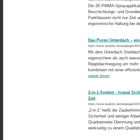
Die 2K-PMMA-Sprayapplikatio
Beschichtungs- und Grundier
Parkhäusern nicht nur Zeit 
ergonomische Haltung bei de
Das Puren Unterdach – ein
https://www.baulinks.de/webplugin/202
Mit dem Unterdach Steilda
regensichere als auch wasser
Regeldachneigung um mehr al
kombiniert mit einer effizi
weiter lesen
2-in-1-System - Icopal Si
Zeit
https://www.baulinks.de/webplugin/202
„2-in-1“ heißt die Zauberfor
Sicherheit und weniger Arbei
Quadratmeter Dämmung und Ab
werkseitig zu einem Qualität