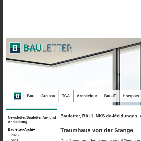
Bau
Ausbau
TGA
Architektur
Bau-IT
Hotspots
Bauletter, BAULINKS.de-Meldungen, 
Newsletter/Bauletter An- und
Abmeldung
Traumhaus von der Stange
Bauletter-Archiv
2026
Den Traum von den eigenen vier Wänden erf
2025