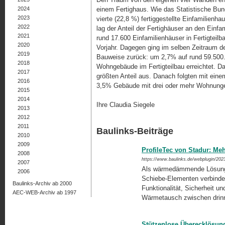
2024
einem Fertighaus. Wie das Statistische Bund
2023
vierte (22,8 %) fertiggestellte Einfamilienh
2022
lag der Anteil der Fertighäuser an den Einf
2021
rund 17.600 Einfamilienhäuser in Fertigteil
2020
Vorjahr. Dagegen ging im selben Zeitraum d
2019
Bauweise zurück: um 2,7% auf rund 59.500.
2018
Wohngebäude im Fertigteilbau erreichtet. D
2017
größten Anteil aus. Danach folgten mit eine
2016
3,5% Gebäude mit drei oder mehr Wohnunge
2015
2014
Ihre Claudia Siegele
2013
2012
2011
Baulinks-Beiträge
2010
2009
ProfileTec von Stadur: Me
2008
https://www.baulinks.de/webplugin/202
2007
Als wärmedämmende Lösung 
2006
Schiebe-Elementen verbinde
Baulinks-Archiv ab 2000
Funktionalität, Sicherheit 
AEC-WEB-Archiv ab 1997
Wärmetausch zwischen drin
Stützenlose Überecklösung