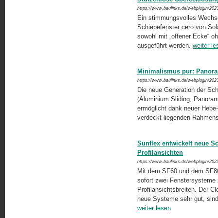
https://www.baulinks.de/webplugin/202
Ein stimmungsvolles Wechse
Schiebefenster cero von Sol
sowohl mit „offener Ecke“ oh
ausgeführt werden.
weiter le
Minimalismus pur: Panor
https://www.baulinks.de/webplugin/202
Die neue Generation der Sc
(Aluminium Sliding, Panorama
ermöglicht dank neuer Hebe-
verdeckt liegenden Rahmens m
Sunflex entwickelt neue S
Profilansichten
https://www.baulinks.de/webplugin/202
Mit dem SF60 und dem SF80
sofort zwei Fenstersysteme 
Profilansichtsbreiten. Der 
neue Systeme sehr gut, sind
weiter lesen