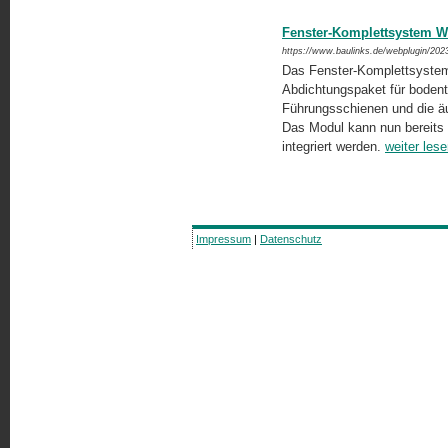
Fenster-Komplettsystem 
https://www.baulinks.de/webplugin/202
Das Fenster-Komplettsyste
Abdichtungspaket für bodenti
Führungsschienen und die ä
Das Modul kann nun bereits 
integriert werden.
weiter les
Impressum
|
Datenschutz