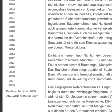
2024
technischem Know-how und organisatorische
2023
reibungslose Gelingen von Bauprojekten. 
2022
überwacht er den Bauprozess, koordiniert R
2021
geforderten Sicherheitsstandards gewährleis
2020
Ingenieuren, Bauunternehmen und Handwerke
2019
auch ausgeprägte kommunikative Fähigkeiten
2018
Bauprozess, sondern auch die mangelfreie Si
2017
das Vertrauen der Gemeinschaft in die Integ
2016
Souveränität sind für sein Können ausschla
2015
wie überall: Weiterbildung.
2014
2013
Da hätte ich einen Tipp: Nämlich den Besu
2012
November im Novotel München City mit neu
2011
Fokus stehen diesmal Baumängel, Mängelrec
2010
Das Branchentreffen bringt traditionell Baul
2009
Bau-, Wohnungs- und Immobilienwirtschaft a
2008
Ausführung und Bauleitung von Bauvorhabe
2007
2006
Das eingespielte Referententeam Dr. Edgar
Baulinks-Archiv ab 2000
begleitet durch das zweitägige Programm und
AEC-WEB-Archiv ab 1997
widmet sich Dr. Joussen in seinem ersten 
Einbeziehung technischer Regelwerke, DIN-
Rodemann beschäftigt sich mit Mängeln im 
aus diesen für den Auftraggeber ergeben. Go