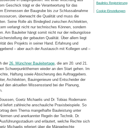
Baulinks Registrierung
m Geschick trägt er die Verantwortung für das
Vom Einmessen der Baugrube bis zur Schlussabnahme
Cookie-Einstellungen
essourcen, überwacht die Qualität und muss die
ten. Seine Rolle als Bindeglied zwischen Architekten,
rn verlangt nicht nur technisches Können, sondern
. Am Bauleiter hängt somit nicht nur der reibungslose
cherstellung der gebauten Qualität. Über allem liegt
rität des Projekts in seiner Hand. Erfahrung und
ggebend – aber auch der Austausch mit Kollegen und –
ch der
26. Münchner Bauleitertage
, die am 20. und 21.
en Schwerpunktthemen wieder an den Start gehen. Im
hte, Haftung sowie Absicherung des Auftraggebers.
eiter, Architekten, Bauingenieure und Entscheider der
uf den aktuellen Wissensstand bei der Planung,
n.
 Joussen, Goetz Michaelis und Dr. Tobias Rodemann
 liefert zahlreiche anschauliche Praxisbeispiele. So
Vortrag dem Thema mangelhafte Bauleistung unter
Normen und anerkannter Regeln der Technik. Dr.
Ausführungsstadium und erläutert, welche Rechte sich
etz Michaelis referiert über die Mängelrechte