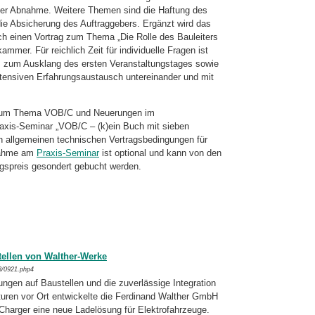
der Abnahme. Weitere Themen sind die Haftung des
ie Absicherung des Auftraggebers. Ergänzt wird das
h einen Vortrag zum Thema „Die Rolle des Bauleiters
mmer. Für reichlich Zeit für individuelle Fragen ist
us zum Ausklang des ersten Veranstaltungstages sowie
tensiven Erfahrungsaustausch untereinander und mit
en zum Thema VOB/C und Neuerungen im
raxis-Seminar „VOB/C – (k)ein Buch mit sieben
n allgemeinen technischen Vertragsbedingungen für
lnahme am
Praxis-Seminar
ist optional und kann von den
gspreis gesondert gebucht werden.
ellen von Walther-Werke
3/0921.php4
ngen auf Baustellen und die zuverlässige Integration
kturen vor Ort entwickelte die Ferdinand Walther GmbH
harger eine neue Ladelösung für Elektrofahrzeuge.