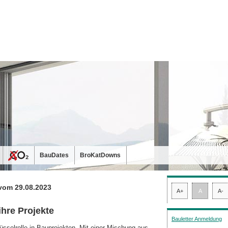
BauDates
BroKatDowns
vom 29.08.2023
A+
A
A-
 ihre Projekte
Bauletter Anmeldung
lüsselrolle in Bauprojekten. Mit einer Mischung aus