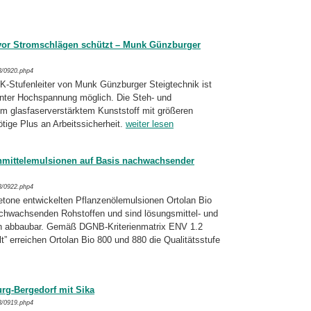
 vor Stromschlägen schützt – Munk Günzburger
3/0920.php4
-Stufenleiter von Munk Günzburger Steigtechnik ist
unter Hochspannung möglich. Die Steh- und
em glasfaserverstärktem Kunststoff mit größeren
ötige Plus an Arbeitssicherheit.
weiter lesen
mittelemulsionen auf Basis nachwachsender
3/0922.php4
tbetone entwickelten Pflanzenölemulsionen Ortolan Bio
achwachsenden Rohstoffen und sind lösungsmittel- und
sch abbaubar. Gemäß DGNB-Kriterienmatrix ENV 1.2
lt” erreichen Ortolan Bio 800 und 880 die Qualitätsstufe
g-Bergedorf mit Sika
3/0919.php4