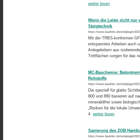
weiter lesen
Wenn die Leiter nicht nur
Steigtechnik
https://www.baulinks.de/webplugin/202
Mit der TRBS-konformen GFK
entspanntes Arbeiten auch 
Anlegeleitern aus isolierend
Trittflächen sorgen für das n
MC-Bauchemie: Betontrenn
Rohstoffe
https://www.baulinks.de/webplugin/202
Die speziell für glatte Sich
800 und 880 basieren auf n
mineralölfrei sowie biologi
„Risiken für die lokale Umwe
4.
weiter lesen
Sanierung des ZOB Hambur
https://www.baulinks.de/webplugin/202