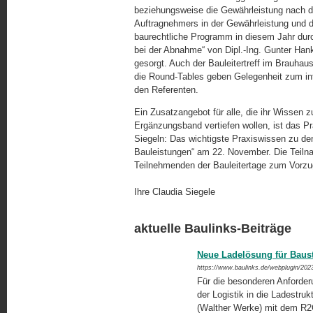
beziehungsweise die Gewährleistung nach 
Auftragnehmers in der Gewährleistung und d
baurechtliche Programm in diesem Jahr durc
bei der Abnahme“ von Dipl.-Ing. Gunter Hanka
gesorgt. Auch der Bauleitertreff im Brauha
die Round-Tables geben Gelegenheit zum in
den Referenten.
Ein Zusatzangebot für alle, die ihr Wiss
Ergänzungsband vertiefen wollen, ist das P
Siegeln: Das wichtigste Praxiswissen zu de
Bauleistungen“ am 22. November. Die Tei
Teilnehmenden der Bauleitertage zum Vorzu
Ihre Claudia Siegele
aktuelle Baulinks-Beiträge
Neue Ladelösung für Baust
https://www.baulinks.de/webplugin/202
Für die besonderen Anforderu
der Logistik in die Ladestru
(Walther Werke) mit dem R2C