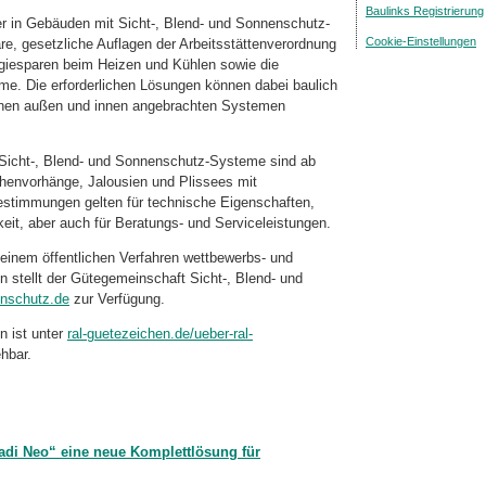
Baulinks Registrierung
r in Gebäuden mit Sicht-, Blend- und Sonnenschutz-
Cookie-Einstellungen
e, gesetzliche Auflagen der Arbeitsstättenverordnung
giesparen beim Heizen und Kühlen sowie die
. Die erforderlichen Lösungen können dabei baulich
schen außen und innen angebrachten Systemen
Sicht-, Blend- und Sonnenschutz-Systeme sind ab
henvorhänge, Jalousien und Plissees mit
estimmungen gelten für technische Eigenschaften,
eit, aber auch für Beratungs- und Serviceleistungen.
einem öffentlichen Verfahren wettbewerbs- und
en stellt der Gütegemeinschaft Sicht-, Blend- und
enschutz.de
zur Verfügung.
n ist unter
ral-guetezeichen.de/ueber-ral-
hbar.
radi Neo“ eine neue Komplettlösung für