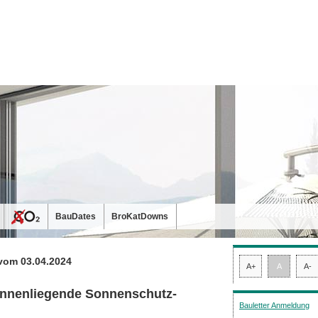
BauDates
BroKatDowns
vom 03.04.2024
A+
A
A-
 innenliegende Sonnenschutz-
Bauletter Anmeldung