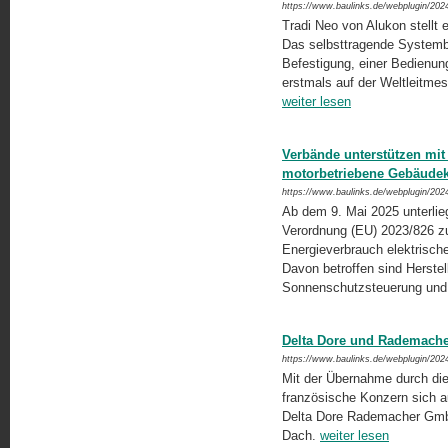
https://www.baulinks.de/webplugin/202
Tradi Neo von Alukon stellt 
Das selbsttragende Systemba
Befestigung, einer Bedienun
erstmals auf der Weltleitme
weiter lesen
Verbände unterstützen mi
motorbetriebene Gebäud
https://www.baulinks.de/webplugin/202
Ab dem 9. Mai 2025 unterli
Verordnung (EU) 2023/826 z
Energieverbrauch elektrische
Davon betroffen sind Herste
Sonnenschutzsteuerung und
Delta Dore und Rademache
https://www.baulinks.de/webplugin/202
Mit der Übernahme durch di
französische Konzern sich a
Delta Dore Rademacher Gmb
Dach.
weiter lesen