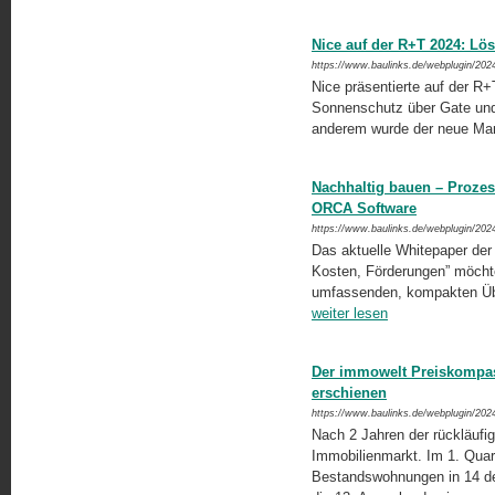
Nice auf der R+T 2024: L
https://www.baulinks.de/webplugin/202
Nice präsentierte auf der R
Sonnenschutz über Gate un
anderem wurde der neue Mar
Nachhaltig bauen – Proze
ORCA Software
https://www.baulinks.de/webplugin/202
Das aktuelle Whitepaper de
Kosten, Förderungen” möchte
umfassenden, kompakten Übe
weiter lesen
Der immowelt Preiskompas
erschienen
https://www.baulinks.de/webplugin/202
Nach 2 Jahren der rückläufig
Immobilienmarkt. Im 1. Quar
Bestandswohnungen in 14 de