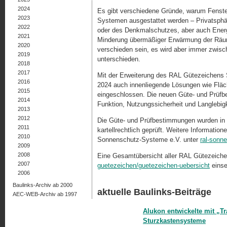
2024
Es gibt verschiedene Gründe, warum Fenste
2023
Systemen ausgestattet werden – Privatsphär
2022
oder des Denkmalschutzes, aber auch Ener
2021
Minderung übermäßiger Erwärmung der Räume
2020
verschieden sein, es wird aber immer zwi
2019
unterschieden.
2018
2017
Mit der Erweiterung des RAL Gütezeichens 
2016
2024 auch innenliegende Lösungen wie Fläc
2015
eingeschlossen. Die neuen Güte- und Prüfb
2014
Funktion, Nutzungssicherheit und Langlebigk
2013
2012
Die Güte- und Prüfbestimmungen wurden in 
2011
kartellrechtlich geprüft. Weitere Information
2010
Sonnenschutz-Systeme e.V. unter
ral-sonn
2009
2008
Eine Gesamtübersicht aller RAL Gütezeiche
2007
guetezeichen/guetezeichen-uebersicht
einse
2006
Baulinks-Archiv ab 2000
aktuelle Baulinks-Beiträge
AEC-WEB-Archiv ab 1997
Alukon entwickelte mit „T
Sturzkastensysteme