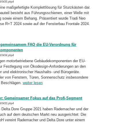
4/0435.php4
eine maßgefertigte Komplettlösung für Sturzkästen dar.
uteil besteht aus Führungsschienen, einer Welle mit
g sowie einem Behang. Präsentiert wurde Tradi Neo
sse R+T 2024 sowie auf der Fensterbau Frontale 2024.
t gemeinsamem FAQ die EU-Verordnung für
ekomponenten
4/0434.php4
egen motorbetriebene Gebäudekomponenten der EU-
ur Festlegung von Ökodesign-Anforderungen an den
r und elektronischer Haushalts- und Bürogeräte.
ller von Fenstern, Türen, Sonnenschutz insbesondere
 Beschlägen.
weiter lesen
r: Gemeinsamer Fokus auf das Profi-Segment
4/0433.php4
e Delta Dore Gruppe 2021 haben Rademacher und der
uch auf dem deutschen Markt neu ausgerichtet: Die
H vereint Rademacher und Delta Dore unter einem