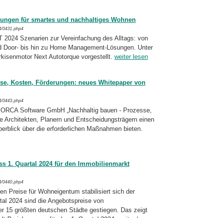
ösungen für smartes und nachhaltiges Wohnen
4/0431.php4
+T 2024 Szenarien zur Vereinfachung des Alltags: von
d Door- bis hin zu Home Management-Lösungen. Unter
kisenmotor Next Autotorque vorgestellt.
weiter lesen
sse, Kosten, Förderungen: neues Whitepaper von
4/0443.php4
r ORCA Software GmbH „Nachhaltig bauen - Prozesse,
 Architekten, Planern und Entscheidungsträgern einen
rblick über die erforderlichen Maßnahmen bieten.
s 1. Quartal 2024 für den Immobilienmarkt
4/0440.php4
en Preise für Wohneigentum stabilisiert sich der
tal 2024 sind die Angebotspreise von
r 15 größten deutschen Städte gestiegen. Das zeigt