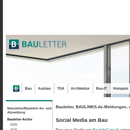
Bau
Ausbau
TGA
Architektur
Bau-IT
Hotspots
Bauletter, BAULINKS.de-Meldungen, 
Newsletter/Bauletter An- und
Abmeldung
Social Media am Bau
Bauletter-Archiv
2026
Eine neue Studie von
BauInfoConsult
unters
2025