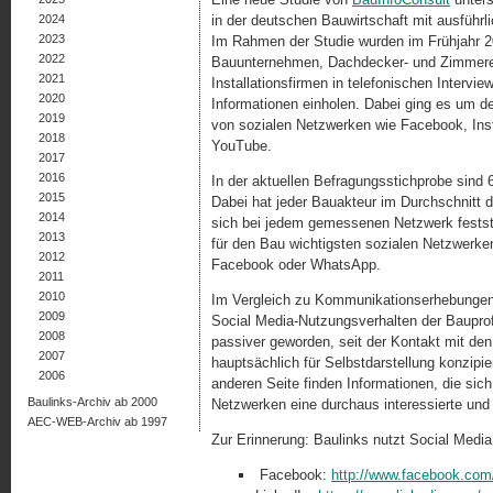
2024
in der deutschen Bauwirtschaft mit ausführl
2023
Im Rahmen der Studie wurden im Frühjahr 2
2022
Bauunternehmen, Dachdecker- und Zimmerei
2021
Installationsfirmen in telefonischen Intervi
2020
Informationen einholen. Dabei ging es um de
2019
von sozialen Netzwerken wie Facebook, Ins
2018
YouTube.
2017
2016
In der aktuellen Befragungsstichprobe sind
2015
Dabei hat jeder Bauakteur im Durchschnitt d
2014
sich bei jedem gemessenen Netzwerk festste
2013
für den Bau wichtigsten sozialen Netzwerken
2012
Facebook oder WhatsApp.
2011
2010
Im Vergleich zu Kommunikationserhebungen 
2009
Social Media-Nutzungsverhalten der Bauprofis
2008
passiver geworden, seit der Kontakt mit de
2007
hauptsächlich für Selbstdarstellung konzipi
2006
anderen Seite finden Informationen, die sich
Baulinks-Archiv ab 2000
Netzwerken eine durchaus interessierte und 
AEC-WEB-Archiv ab 1997
Zur Erinnerung: Baulinks nutzt Social Media
Facebook:
http://www.facebook.com