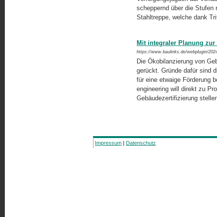
scheppernd über die Stufen 
Stahltreppe, welche dank Tr
Mit integraler Planung zu
https://www.baulinks.de/webplugin/202
Die Ökobilanzierung von Geb
gerückt. Gründe dafür sind 
für eine etwaige Förderung b
engineering will direkt zu P
Gebäudezertifizierung stelle
Impressum
|
Datenschutz