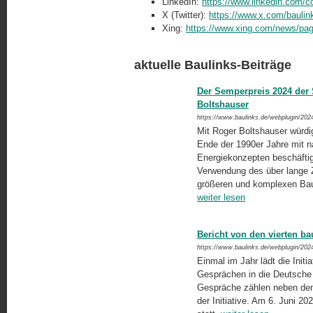
LinkedIn:
https://www.linkedin.com/
X (Twitter):
https://www.x.com/baulin
Xing:
https://www.xing.com/news/pa
aktuelle Baulinks-Beiträge
Der Semperpreis 2024 der
Boltshauser
https://www.baulinks.de/webplugin/202
Mit Roger Boltshauser würdig
Ende der 1990er Jahre mit n
Energiekonzepten beschäftig
Verwendung des über lange Z
größeren und komplexen Bau
weiter lesen
Bericht von den vierten b
https://www.baulinks.de/webplugin/202
Einmal im Jahr lädt die Initi
Gesprächen in die Deutsche 
Gespräche zählen neben dem
der Initiative. Am 6. Juni 20