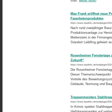
statt.
weiter lesen
Max Frank eröffnet neue P
Faserbetonprodukten
https://www.baulinks.de/webplugin/202
Nach rund zweijähriger Bauz
Produktionsanlage zur Herst
Meilenstein in der Firmenge
Standort Leiblfing gefeiert w
Rosenheimer Fenstertage a
Zukunft”
https://www.baulinks.de/webplugin/202
Die Rosenheimer Fenstertage
Dieser Themenschwerpunkt w
Vorteile des Bewertungssyst
Gebäude, Normung und Baup
Treppenmeisters Stahltrep
https://www.baulinks.de/webplugin/202
In Krimis spielen Stahltrepp
Verfolgungsjagden auf verla