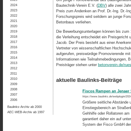
2024
Bautechnik-Verein E.V. (
DBV
) alle zwei Ja
2023
Preis zum Andenken an Prof. Dr.-Ing. Dr.-In
2022
Forschungspreis wird seitdem an junge Fors
2021
Betonbaus verliehen.
2020
Die Bewerbungsunterlagen können bis zum 
2019
2018
die Verleihung entscheidet ein Preisgericht
2017
Jacob. Der Preis besteht aus einer Anerkenn
2016
Vertreter von wissenschaftlichen Hochschu
2015
aufgerufen, preiswürdige Promovierende mit
2014
Informationen wie Teilnahmebedingungen, B
2013
Preisträger stehen unter
betonverein.de/rue
2012
2011
2010
aktuelle Baulinks-Beiträge
2009
2008
Fiscos Rampen an Jenaer 
2007
https://www.baulinks.de/webplugin/202
2006
Größere seitliche Abstände
Baulinks-Archiv ab 2000
Einstiegsbereich an Straßen
AEC-WEB-Archiv ab 1997
Gehhilfe oder Rollatoren am
garantiert daher ein auf unt
System der Fisco GmbH den 