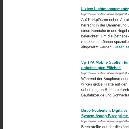
Lixtec: Lichtmanagementsy
https://www.baulinks.de/webplugin/202
Auf Parkplätzen neben Autob
herrscht in der Dämmerung
diese Bereiche in der Regel 
beleuchtet. Um die Betriebs
reduzieren, können speziell
eingesetzt werden.
weiter le
Vp TPA Mobile Straßen fü
unbefestigten Flächen
https://www.baulinks.de/webplugin/202
Während der Bauphase neuer
wirken große Kräfte auf den
unbefestigten Boden befahrb
Baufahrzeuge und Schwertra
Birco-Neuheiten: Digita
Systemlösung Bircoprime
https://www.baulinks.de/webplugin/202
Birco stellte auf der diesjähr