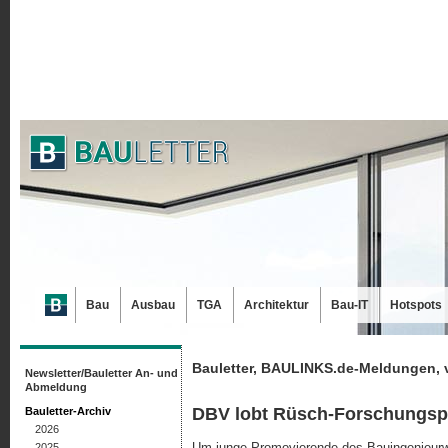
Bau
Ausbau
TGA
Architektur
Bau-IT
Hotspots
Bauletter, BAULINKS.de-Meldungen, 
Newsletter/Bauletter An- und
Abmeldung
DBV lobt Rüsch-Forschungspr
Bauletter-Archiv
2026
Um junge Promovierende des Bauingenieurwe
2025