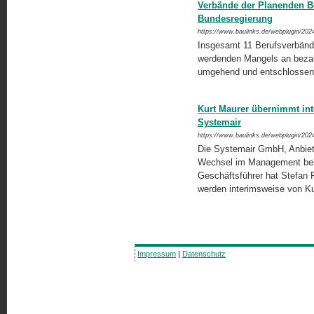
Verbände der Planenden Be
Bundesregierung
https://www.baulinks.de/webplugin/202
Insgesamt 11 Berufsverbänd
werdenden Mangels an bezah
umgehend und entschlossen
Kurt Maurer übernimmt int
Systemair
https://www.baulinks.de/webplugin/202
Die Systemair GmbH, Anbiet
Wechsel im Management beka
Geschäftsführer hat Stefan
werden interimsweise von 
Impressum
|
Datenschutz