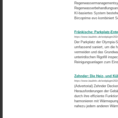
Regenwassermanagementsys
Regenwasserbehandlungsanlag
KI-basiertes System besteh
Bircoprime evo kombiniert Se
Fränkische: Parkplatz-Ent
https://www.baulinks.de/webplugin/202
Der Parkplatz der Olympia-
umfassend saniert, um die 
vermeiden und das Grundwas
unterirdischen Rigofill inspe
Reinigungsanlagen zum Ein
Zehnder: Die Heiz- und Kü
https://www.baulinks.de/webplugin/202
(Advertorial) Zehnder Decken
Herausforderungen der Gebäu
durch ihre effiziente Funkti
harmonieren mit Wärmepumpe
nahezu jedem anderen Wärm