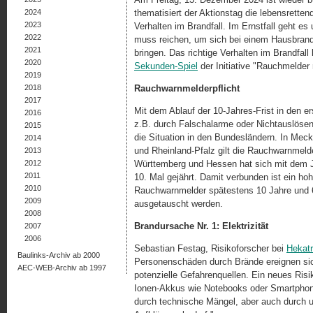
2024
thematisiert der Aktionstag die lebensrett
2023
Verhalten im Brandfall. Im Ernstfall geht 
2022
muss reichen, um sich bei einem Hausbrand
2021
bringen. Das richtige Verhalten im Brandfall
2020
Sekunden-Spiel
der Initiative "Rauchmelder
2019
2018
Rauchwarnmelderpflicht
2017
Mit dem Ablauf der 10-Jahres-Frist in den 
2016
z.B. durch Falschalarme oder Nichtauslösen
2015
die Situation in den Bundesländern. In Me
2014
und Rheinland-Pfalz gilt die Rauchwarnmelder
2013
2012
Württemberg und Hessen hat sich mit dem 
2011
10. Mal gejährt. Damit verbunden ist ein h
2010
Rauchwarnmelder spätestens 10 Jahre und
2009
ausgetauscht werden.
2008
Brandursache Nr. 1: Elektrizität
2007
2006
Sebastian Festag, Risikoforscher bei
Hekat
Baulinks-Archiv ab 2000
Personenschäden durch Brände ereignen sic
AEC-WEB-Archiv ab 1997
potenzielle Gefahrenquellen. Ein neues Risi
Ionen-Akkus wie Notebooks oder Smartphon
durch technische Mängel, aber auch durch 