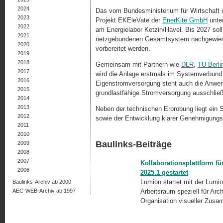
2024
Das vom Bundesministerium für Wirtschaft 
2023
Projekt EKEleVate der
EnerKite GmbH
unter
2022
am Energielabor Ketzin/Havel. Bis 2027 sol
2021
netzgebundenen Gesamtsystem nachgewiese
2020
vorbereitet werden.
2019
2018
Gemeinsam mit Partnern wie
DLR
,
TU Berli
2017
wird die Anlage erstmals im Systemverbund 
2016
Eigenstromversorgung steht auch die Anwend
2015
grundlastfähige Stromversorgung ausschließ
2014
2013
Neben der technischen Erprobung liegt ein 
2012
sowie der Entwicklung klarer Genehmigung
2011
2010
Baulinks-Beiträge
2009
2008
2007
Kollaborationsplattform f
2006
2025.1 gestartet
Lumion startet mit der Lumio
Baulinks-Archiv ab 2000
AEC-WEB-Archiv ab 1997
Arbeitsraum speziell für Arc
Organisation visueller Zus