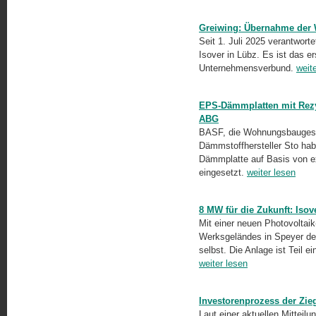
Greiwing: Übernahme der W
Seit 1. Juli 2025 verantwort
Isover in Lübz. Es ist das e
Unternehmensverbund.
weit
EPS-Dämmplatten mit Rezyk
ABG
BASF, die Wohnungsbaugesel
Dämmstoffhersteller Sto hab
Dämmplatte auf Basis von ex
eingesetzt.
weiter lesen
8 MW für die Zukunft: Isov
Mit einer neuen Photovoltai
Werksgeländes in Speyer dec
selbst. Die Anlage ist Teil e
weiter lesen
Investorenprozess der Zi
Laut einer aktuellen Mitteil