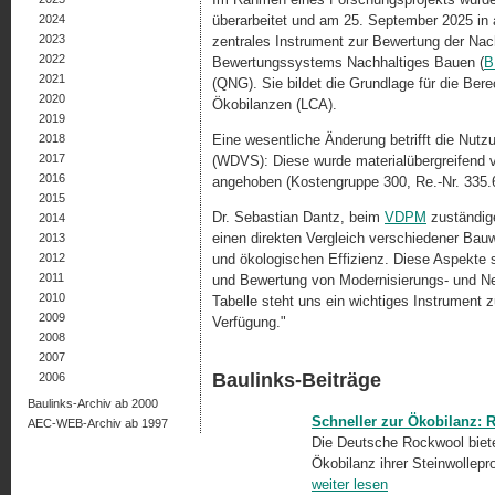
2024
überarbeitet und am 25. September 2025 in ak
2023
zentrales Instrument zur Bewertung der Na
2022
Bewertungssystems Nachhaltiges Bauen (
B
2021
(QNG). Sie bildet die Grundlage für die B
2020
Ökobilanzen (LCA).
2019
2018
Eine wesentliche Änderung betrifft die N
2017
(WDVS): Diese wurde materialübergreifend 
2016
angehoben (Kostengruppe 300, Re.-Nr. 335.
2015
Dr. Sebastian Dantz, beim
VDPM
zuständige
2014
einen direkten Vergleich verschiedener Bauwe
2013
2012
und ökologischen Effizienz. Diese Aspekte
2011
und Bewertung von Modernisierungs- und Ne
2010
Tabelle steht uns ein wichtiges Instrument 
2009
Verfügung."
2008
2007
Baulinks-Beiträge
2006
Baulinks-Archiv ab 2000
Schneller zur Ökobilanz: 
AEC-WEB-Archiv ab 1997
Die Deutsche Rockwool biete
Ökobilanz ihrer Steinwollepr
weiter lesen