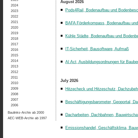
August 2026
2024
Pods4Rail, Bodenaufbau und Bodenbesc
2023
2022
2021
BAFA Förderkompass, Bodenaufbau und
2020
2019
Kühle Städte, Bodenaufbau und Bodenb
2018
2017
IT-Sicherheit, Bausoftware, Aufmaß
2016
2015
2014
AI Act, Ausbildungsordnungen für Baube
2013
2012
2011
July 2026
2010
2009
Hitzecheck und Hitzeschutz, Dachzub
2008
2007
Beschäftigungsbarometer, Geoportal, 
2006
Baulinks-Archiv ab 2000
Dacharbeiten, Dachbahnen, Bauwirtscha
AEC-WEB-Archiv ab 1997
Emissionshandel, Geschäftsklima, Bauwi