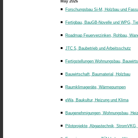
May 2026
Forschungsbau Si-M, Holzbau und Fass
Fertigbau, BauGB-Novelle und WPG, Ti
Roadmap Feuerverzinken, Rohbau, Wand
JTC 5, Baubetrieb und Arbeitsschutz
Fertigstellungen Wohnungsbau, Bauwirts
Bauwirtschaft, Baumaterial, Holzbau
Raumklimageräte, Wärmepumpen
eWa, Baukultur, Heizung und Klima
Baugenehmigungen, Wohnungsbau, Heiz
Pilotprojekte, Abgastechnik, StromVK